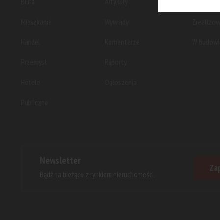
Biura
Artykuły
Planowan
Mieszkania
Wywiady
Zrealizo
Handel
Komentarze
W budowi
Przemysł
Raporty
Hotele
Ogłoszenia
Publiczne
Newsletter
Zap
Bądź na bieżąco z rynkiem nieruchomości.