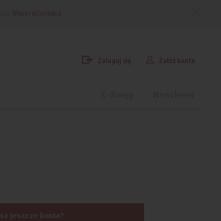
arki.
Więcej informacji
Zaloguj się
Załóż konto
E-dostęp
Newsletter
sz jeszcze konta?