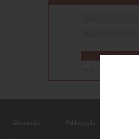
Zaloguj się
Zapomniałem hasła
Aktualności
Publicystyka
Inwesty