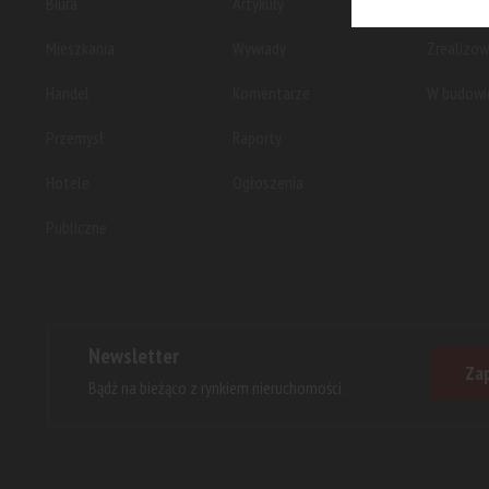
Biura
Artykuły
Planowan
Mieszkania
Wywiady
Zrealizo
Handel
Komentarze
W budowi
Przemysł
Raporty
Hotele
Ogłoszenia
Publiczne
Newsletter
Zap
Bądź na bieżąco z rynkiem nieruchomości.