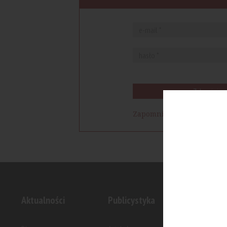
Zaloguj się
Zapomniałem hasła
Aktualności
Publicystyka
Inwesty