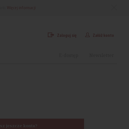
arki.
Więcej informacji
Zaloguj się
Załóż konto
E-dostęp
Newsletter
sz jeszcze konta?