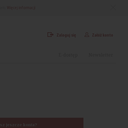
arki.
Więcej informacji
Zaloguj się
Załóż konto
E-dostęp
Newsletter
sz jeszcze konta?