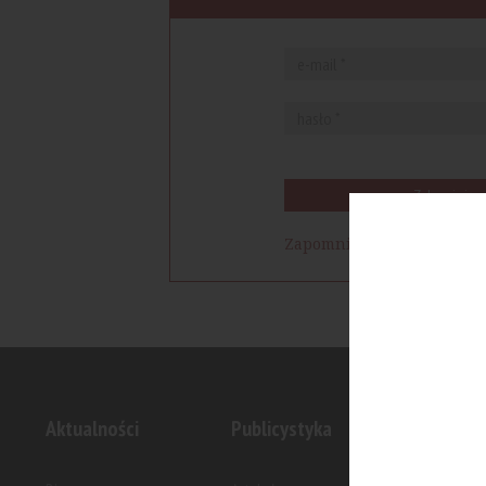
Zaloguj się
Zapomniałem hasła
Aktualności
Publicystyka
Inwesty