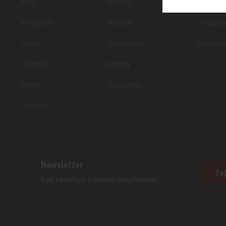
Biura
Artykuły
Planowan
Mieszkania
Wywiady
Zrealizo
Handel
Komentarze
W budowi
Przemysł
Raporty
Hotele
Ogłoszenia
Publiczne
Newsletter
Zap
Bądź na bieżąco z rynkiem nieruchomości.