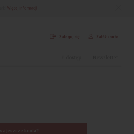
arki.
Więcej informacji
Zaloguj się
Załóż konto
E-dostęp
Newsletter
sz jeszcze konta?