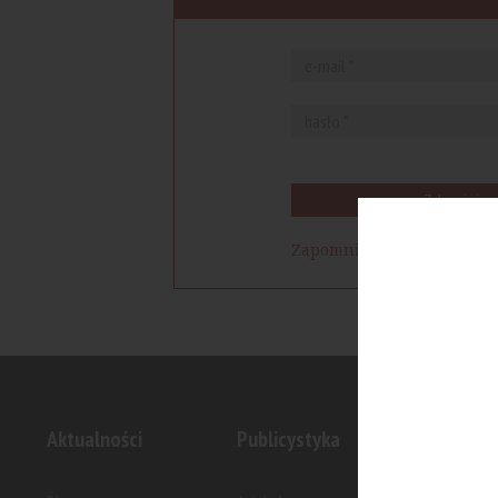
Zaloguj się
Zapomniałem hasła
Aktualności
Publicystyka
Inwesty