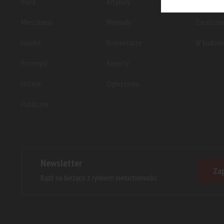
Biura
Artykuły
Planowan
Mieszkania
Wywiady
Zrealizo
Handel
Komentarze
W budowi
Przemysł
Raporty
Hotele
Ogłoszenia
Publiczne
Newsletter
Zap
Bądź na bieżąco z rynkiem nieruchomości.