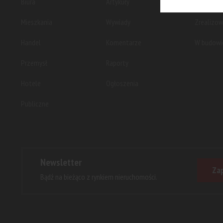
Biura
Artykuły
Planowan
Mieszkania
Wywiady
Zrealizo
Handel
Komentarze
W budowi
Przemysł
Raporty
Hotele
Ogłoszenia
Publiczne
Newsletter
Zap
Bądź na bieżąco z rynkiem nieruchomości.