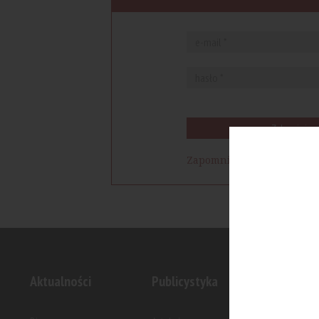
Zaloguj się
Zapomniałem hasła
Aktualności
Publicystyka
Inwesty