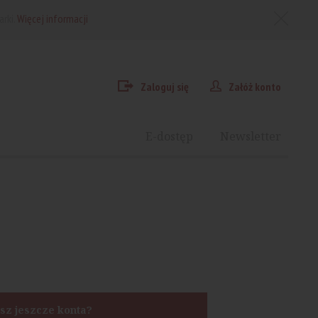
arki.
Więcej informacji
Zaloguj się
Załóż konto
E-dostęp
Newsletter
sz jeszcze konta?