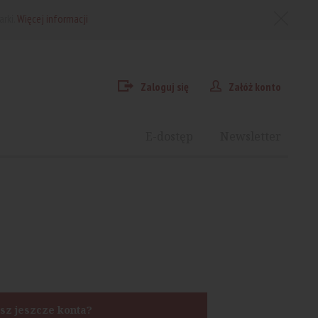
arki.
Więcej informacji
Zaloguj się
Załóż konto
E-dostęp
Newsletter
sz jeszcze konta?