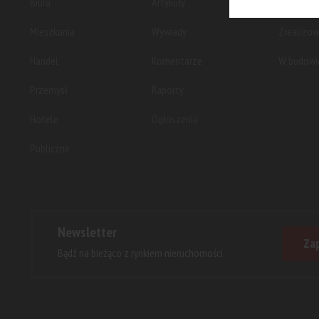
Biura
Artykuły
Planowan
Mieszkania
Wywiady
Zrealizo
Handel
Komentarze
W budowi
Przemysł
Raporty
Hotele
Ogłoszenia
Publiczne
Newsletter
Zap
Bądź na bieżąco z rynkiem nieruchomości.