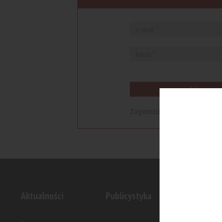
Zaloguj się
Zapomniałem hasła
Aktualności
Publicystyka
Inwesty