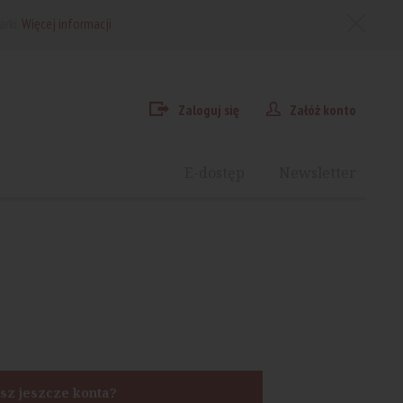
arki.
Więcej informacji
Zaloguj się
Załóż konto
E-dostęp
Newsletter
sz jeszcze konta?