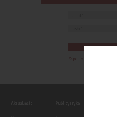
Zaloguj się
Zapomniałem hasła
Aktualności
Publicystyka
Inwesty