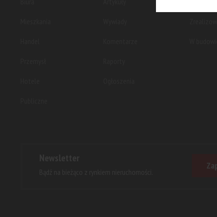
Biura
Artykuły
Planowan
Mieszkania
Wywiady
Zrealizo
Handel
Komentarze
W budowi
Przemysł
Raporty
Hotele
Ogłoszenia
Publiczne
Newsletter
Zap
Bądź na bieżąco z rynkiem nieruchomości.