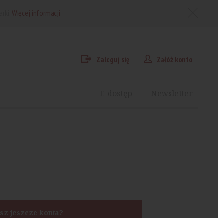
arki.
Więcej informacji
Zaloguj się
Załóż konto
E-dostęp
Newsletter
sz jeszcze konta?