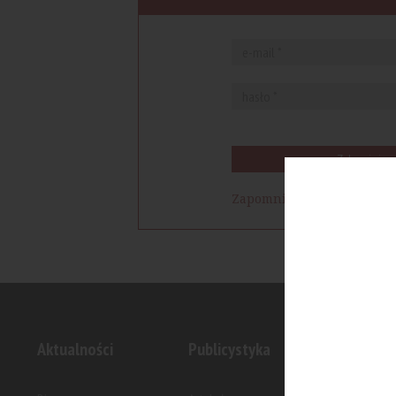
Zaloguj się
Zapomniałem hasła
Aktualności
Publicystyka
Inwesty