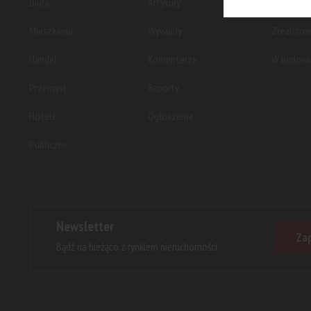
Biura
Artykuły
Planowan
Mieszkania
Wywiady
Zrealizo
Handel
Komentarze
W budowi
Przemysł
Raporty
Hotele
Ogłoszenia
Publiczne
Newsletter
Zap
Bądź na bieżąco z rynkiem nieruchomości.