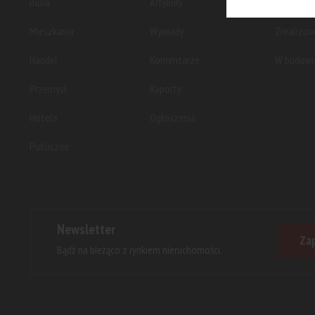
Biura
Artykuły
Planowan
Mieszkania
Wywiady
Zrealizo
Handel
Komentarze
W budowi
Przemysł
Raporty
Hotele
Ogłoszenia
Publiczne
Newsletter
Zap
Bądź na bieżąco z rynkiem nieruchomości.