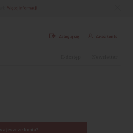
arki.
Więcej informacji
Zaloguj się
Załóż konto
E-dostęp
Newsletter
sz jeszcze konta?