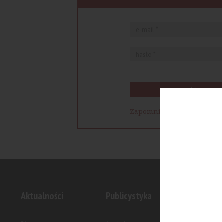
Zaloguj się
Zapomniałem hasła
Aktualności
Publicystyka
Inwesty