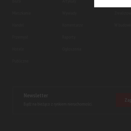
Biura
Artykuły
Planowan
Mieszkania
Wywiady
Zrealizo
Handel
Komentarze
W budowi
Przemysł
Raporty
Hotele
Ogłoszenia
Publiczne
Newsletter
Zap
Bądź na bieżąco z rynkiem nieruchomości.