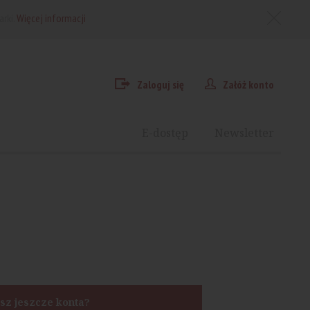
arki.
Więcej informacji
Zaloguj się
Załóż konto
E-dostęp
Newsletter
sz jeszcze konta?