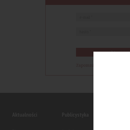
Zaloguj się
Zapomniałem hasła
Aktualności
Publicystyka
Inwesty