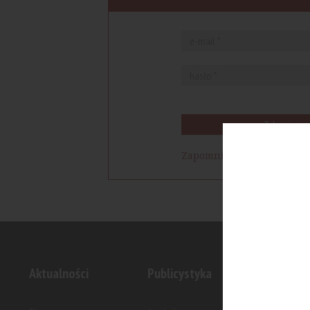
Zaloguj się
Zapomniałem hasła
Aktualności
Publicystyka
Inwesty