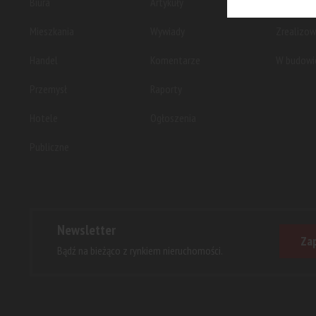
Biura
Artykuły
Planowan
Mieszkania
Wywiady
Zrealizo
Handel
Komentarze
W budowi
Przemysł
Raporty
Hotele
Ogłoszenia
Publiczne
Newsletter
Zap
Bądź na bieżąco z rynkiem nieruchomości.