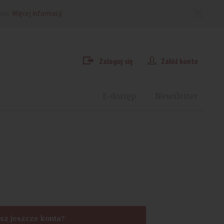
arki.
Więcej informacji
Zaloguj się
Załóż konto
E-dostęp
Newsletter
sz jeszcze konta?