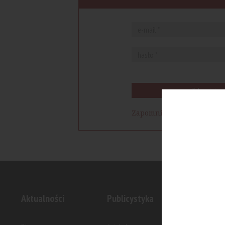
Zaloguj się
Zapomniałem hasła
Aktualności
Publicystyka
Inwesty