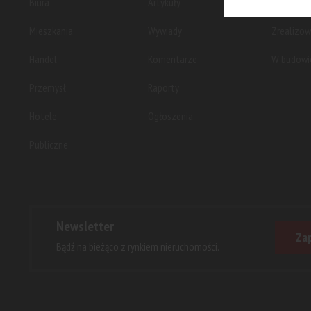
Biura
Artykuły
Planowan
Mieszkania
Wywiady
Zrealizo
Handel
Komentarze
W budowi
Przemysł
Raporty
Hotele
Ogłoszenia
Publiczne
Newsletter
Zap
Bądź na bieżąco z rynkiem nieruchomości.