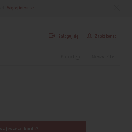
arki.
Więcej informacji
Zaloguj się
Załóż konto
E-dostęp
Newsletter
sz jeszcze konta?