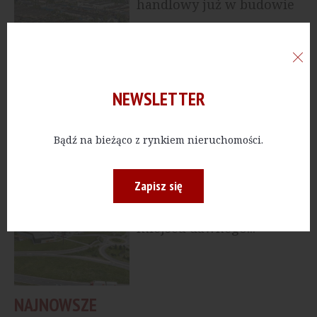
handlowy już w budowie
HANDEL
[Białystok] Ruszyła
NEWSLETTER
budowa nowego parku
handlowego
Bądź na bieżąco z rynkiem nieruchomości.
Zapisz się
HANDEL
[Bydgoszcz] Nowy park
handlowy powstaje w
miejscu dawnego...
NAJNOWSZE