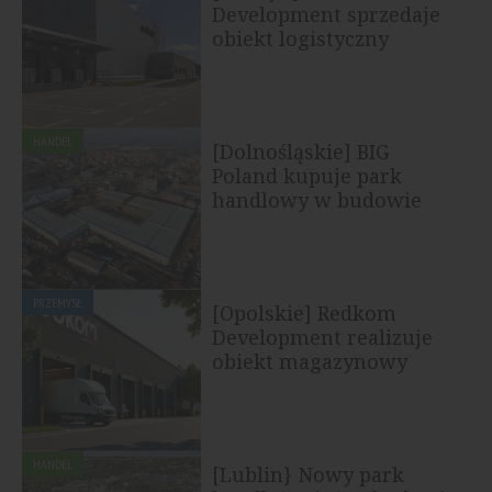
Development sprzedaje
obiekt logistyczny
HANDEL
[Dolnośląskie] BIG
Poland kupuje park
handlowy w budowie
PRZEMYSŁ
[Opolskie] Redkom
Development realizuje
obiekt magazynowy
HANDEL
[Lublin} Nowy park