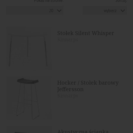
20
wybierz
Stołek Silent Whisper
Kinnarps
Hocker / Stołek barowy
Jeffersson
Kinnarps
Akustyczna ścianka