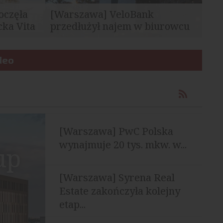
oczęła
[Warszawa] VeloBank
ka Vita
przedłużył najem w biurowcu
Q22
edla
VeloBank przedłużył umowę najmu 1068
Dolnym w
deo
mkw. powierzchni biurowej w
warszawskim wieżowcu...
[Warszawa] PwC Polska
wynajmuje 20 tys. mkw. w...
up
[Warszawa] Syrena Real
Estate zakończyła kolejny
etap...