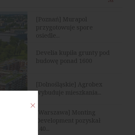
[Poznań] Murapol
przygotowuje spore
osiedle...
Develia kupiła grunty pod
budowę ponad 1600
mieszkań
[Dolnośląskie] Agrobex
wybuduje mieszkania...
[Warszawa] Monting
Development pozyskał
140...