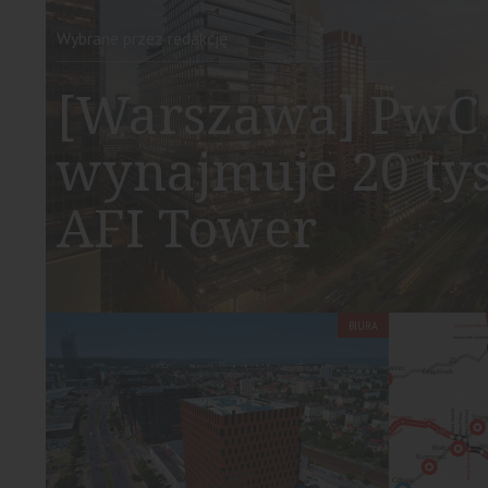
Wybrane przez redakcję
[Warszawa] PwC 
wynajmuje 20 ty
AFI Tower
BIURA