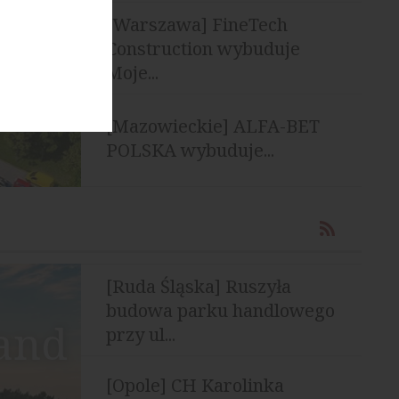
[Warszawa] FineTech
Construction wybuduje
Moje...
[Mazowieckie] ALFA-BET
POLSKA wybuduje...
[Ruda Śląska] Ruszyła
budowa parku handlowego
land
przy ul...
[Opole] CH Karolinka