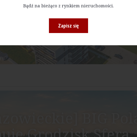
Bądź na bieżąco z rynkiem nieruchomości.
Zapisz się
zowieckie] BIG Po
uje Grodzisk Sfera