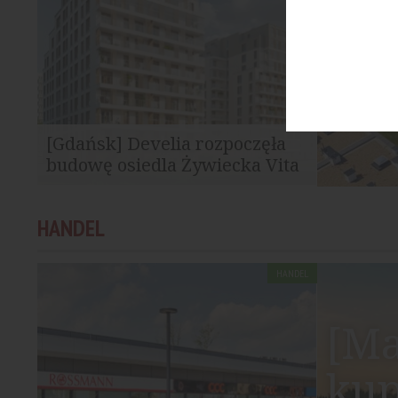
[Gdańsk] Develia rozpoczęła
budowę osiedla Żywiecka Vita
Develia rozpoczęła budowę osiedla
HANDEL
Żywiecka Vita we Wrzeszczu Dolnym w
Gdańsku. W ramach...
HANDEL
[Ma
kup