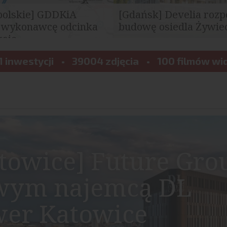
polskie] GDDKiA
[Gdańsk] Develia rozp
 wykonawcę odcinka
budowę osiedla Żywiec
je...
Dyrekcja Dróg Krajowych i
Develia rozpoczęła budowę osi
ybrała najkorzystniejszą
1 inwestycji
39004 zdjęcia
Żywiecka Vita we Wrzeszczu 
100 filmów wi
etargu na...
Gdańsku. W ramach...
towice] Future Gro
wym najemcą DL
er Katowice