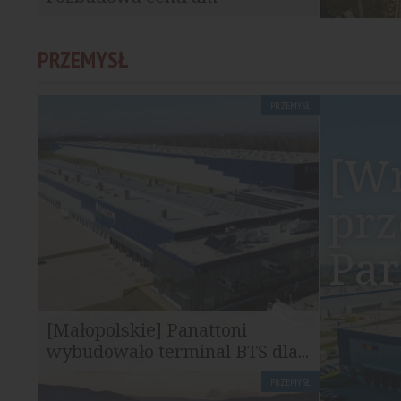
handlowego Promenada
Rozpoczęła się pierwsza faza rozbudowy
PRZEMYSŁ
centrum handlowego G City Promenada.
Inwestycja...
PRZEMYSŁ
[Wr
prz
Pa
[Małopolskie] Panattoni
wybudowało terminal BTS dla...
PRZEMYSŁ
Panattoni zakończyło realizację