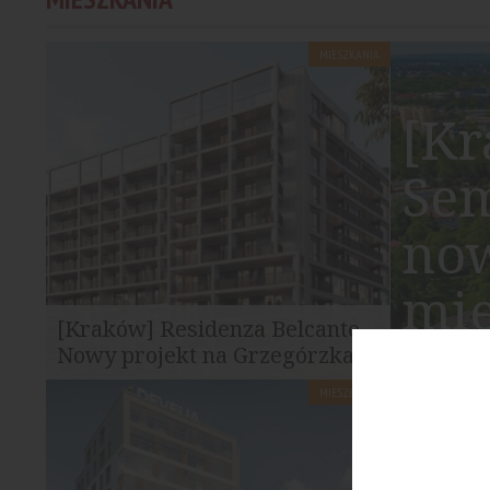
warszawskim wieżowcu...
MIESZKANIA
[Kr
Sem
now
mi
[Kraków] Residenza Belcanto.
Cz
Nowy projekt na Grzegórzkach
MIESZKANIA
Przy ul. Kordylewskiego w Krakowie
przygotowywana jest nowa inwestycja...