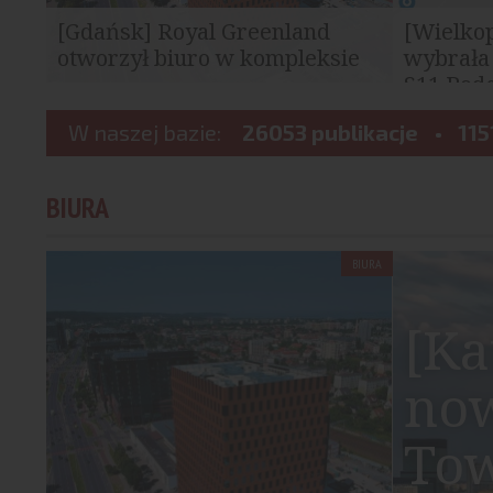
[Gdańsk] Royal Greenland
[Wielko
otworzył biuro w kompleksie
wybrała
Wave
S11 Podga
Royal Greenland, międzynarodowa firma
Generalna 
działająca w sektorze rybołówstwa i
W naszej bazie:
26053 publikacje
Autostrad w
115
przetwórstwa owoców...
ofertę w prz
BIURA
BIURA
[Ka
no
Tow