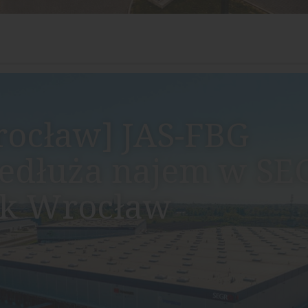
ocław] JAS-FBG
edłuża najem w S
rk Wrocław