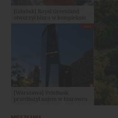
[Gdańsk] Royal Greenland
otworzył biuro w kompleksie
Wave
BIURA
Royal Greenland, międzynarodowa firma
działająca w sektorze rybołówstwa i
przetwórstwa owoców...
[Warszawa] VeloBank
przedłużył najem w biurowcu
Q22
VeloBank przedłużył umowę najmu 1068
MIESZKANIA
mkw. powierzchni biurowej w