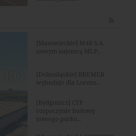
[Mazowieckie] M4B S.A.
nowym najemcą MLP...
EGRO
[Dolnośląskie] BREMER
wybuduje dla Lorenz...
[Bydgoszcz] CTP
rozpoczynie budowę
nowego parku...