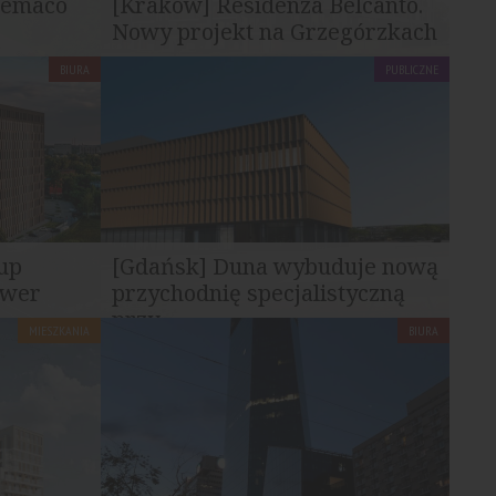
Semaco
[Kraków] Residenza Belcanto.
Nowy projekt na Grzegórzkach
BIURA
PUBLICZNE
zygotowuje
Przy ul. Kordylewskiego w Krakowie
przygotowywana jest nowa inwestycja...
up
[Gdańsk] Duna wybuduje nową
ower
przychodnię specjalistyczną
przy...
MIESZKANIA
BIURA
nowym
Firma Duna Polska podpisała z
j w DL
Copernicus Podmiot Leczniczy umowę na
realizację nowego budynku...