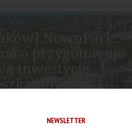
aków] NowoPark.
aco przygotowuje
ą inwestycję
eszkaniową w
yżynach
NEWSLETTER