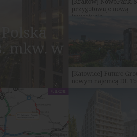
[Kraków] NowoPark. 
przygotowuje nową
inwestycję...
Firma Semaco Invest Group pr
Polska
realizację nowej inwestycji
mieszkaniowej...
s. mkw. w
[Katowice] Future Gro
nowym najemcą DL T
Katowice
PUBLICZNE
Firma Future Group została 
najemcą powierzchni biurowe
Tower Katowice...