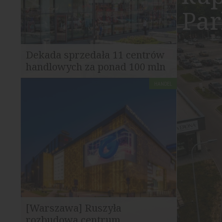
Par
Dekada sprzedała 11 centrów
handlowych za ponad 100 mln
euro
HANDEL
Dekada S.A. sfinalizowała sprzedaż
portfela 11 obiektów handlowych
działających pod marką...
[Warszawa] Ruszyła
rozbudowa centrum