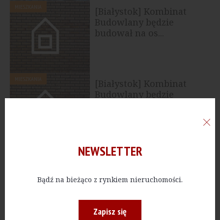
MIESZKANIA
[Białystok] Kombinat
Budowlany będzie
budował na os...
MIESZKANIA
[Białystok] Kombinat
Budowlany będzie
budował na Bojarach
NEWSLETTER
NAJNOWSZE
Bądź na bieżąco z rynkiem nieruchomości.
07.08.2026, 16:16
[Kraków] NowoPark. Semaco
przygotowuje nową inwestycję...
Zapisz się