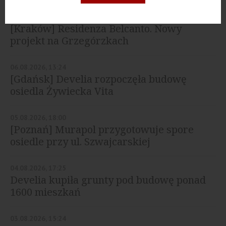
07.08.2026, 16:03
[Kraków] Residenza Belcanto. Nowy
projekt na Grzegórzkach
06.08.2026, 13:24
[Gdańsk] Develia rozpoczęła budowę
osiedla Żywiecka Vita
05.08.2026, 18:00
[Poznań] Murapol przygotowuje spore
osiedle przy ul. Szwajcarskiej
04.08.2026, 17:25
Develia kupiła grunty pod budowę ponad
1600 mieszkań
03.08.2026, 15:24