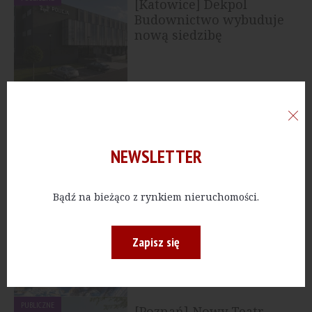
[Katowice] Dekpol
Budownictwo wybuduje
nową siedzibę
Komendy...
PRZEMYSŁ
[Lubuskie] Dekpol
Budownictwo realizuje
kompleks...
NEWSLETTER
Bądź na bieżąco z rynkiem nieruchomości.
PRZEMYSŁ
[Lublin] 7R oddaje
kolejną halę
Zapisz się
PUBLICZNE
[Poznań] Nowy Teatr