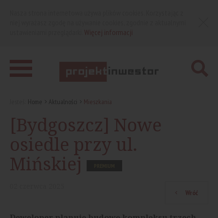
Nasza strona internetowa używa plików cookies. Korzystając z
niej wyrażasz zgodę na używanie cookies, zgodnie z aktualnymi
ustawieniami przeglądarki.
Więcej informacji
Jesteś:
Home
Aktualności
Mieszkania
[Bydgoszcz] Nowe
osiedle przy ul.
Mińskiej
PREMIUM
02
czerwca
2025
Wróć
Deweloper planuje budowę kompleksu trzech