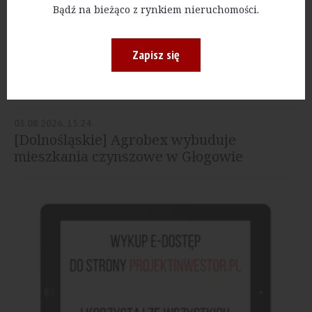
[Poznań] Murapol przygotowuje spore
Bądź na bieżąco z rynkiem nieruchomości.
osiedle przy ul. Szwajcarskiej
Zapisz się
04.08.2026, 17:25
Develia kupiła grunty pod budowę ponad
1600 mieszkań
03.08.2026, 15:24
[Dolnośląskie] Agrobex wybuduje
mieszkania czynszowe w Głogowie