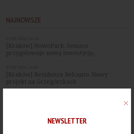
NAJNOWSZE
07.08.2026, 16:16
[Kraków] NowoPark. Semaco
przygotowuje nową inwestycję...
07.08.2026, 16:03
[Kraków] Residenza Belcanto. Nowy
projekt na Grzegórzkach
06.08.2026, 13:24
[Gdańsk] Develia rozpoczęła budowę
osiedla Żywiecka Vita
NEWSLETTER
05.08.2026, 18:00