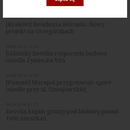
przygotowuje nową inwestycję...
07.08.2026, 16:03
[Kraków] Residenza Belcanto. Nowy
projekt na Grzegórzkach
06.08.2026, 13:24
[Gdańsk] Develia rozpoczęła budowę
osiedla Żywiecka Vita
05.08.2026, 18:00
[Poznań] Murapol przygotowuje spore
osiedle przy ul. Szwajcarskiej
04.08.2026, 17:25
Develia kupiła grunty pod budowę ponad
1600 mieszkań