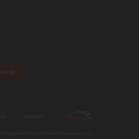
isz się
ości
Regulamin
na
politykę prywatności
i
warunki świadczenia usługi
Google.