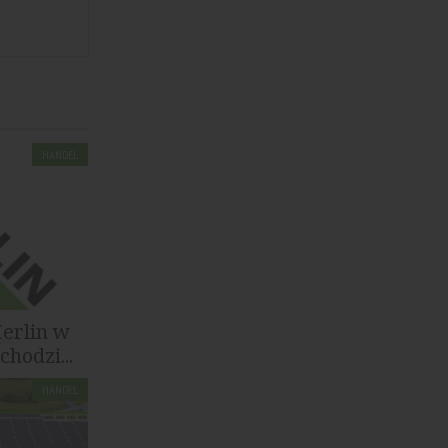
HANDEL
Merlin w
hodzi...
HANDEL
ervices
dzi