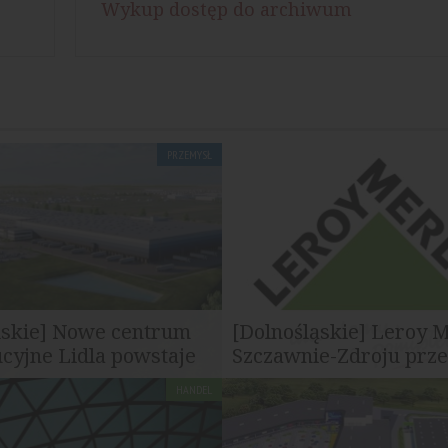
Wykup dostęp do archiwum
PRZEMYSŁ
lskie] Nowe centrum
[Dolnośląskie] Leroy 
cyjne Lidla powstaje
Szczawnie-Zdroju przec
HANDEL
 powstaje nowy magazyn dla
Zmiany przeprowadza Nhood S
, którego zadaniem będzie
Poland. Zespół tej firmy prowa
e...
właśnie...