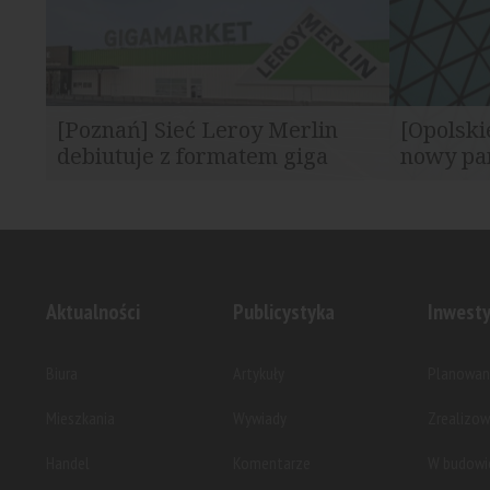
[Poznań] Sieć Leroy Merlin
[Opolsk
debiutuje z formatem giga
nowy pa
Kompleks handlowy powstał przy ulicy
Jego lokaliz
Serbskiej 7. W nowo otwartym
miejscowość
GIGAmarkecie znajduje się...
RWS Investm
Aktualności
Publicystyka
Inwesty
Biura
Artykuły
Planowan
Mieszkania
Wywiady
Zrealizo
Handel
Komentarze
W budowi