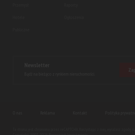
Przemysł
Raporty
Hotele
Ogłoszenia
Publiczne
Newsletter
Zap
Bądź na bieżąco z rynkiem nieruchomości.
O nas
Reklama
Kontakt
Polityka prywatn
Ta strona jest chroniona przez reCAPTCHA. Korzystając z niej, wyrażasz zgodę 
Copyright 2007-2026 Borowczyk Investments