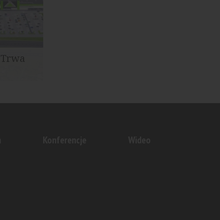
 Trwa
tycja, za
p i Falcon
n
Konferencje
Wideo