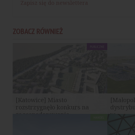
Zapisz się do newslettera
ZOBACZ RÓWNIEŻ
PUBLICZNE
[Katowice] Miasto
[Małopo
rozstrzygnęło konkurs na
dystrybu
zagospodarowanie...
w...
HANDEL
W Katowicach rozstrzygnięto konkurs
W Skawinie
urbanistyczny dotyczący ponownego...
Lidl Polska
usprawnieni