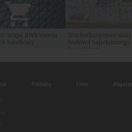
ie] Grupa RWS stawia
[Zachodniopomorskie]
rk handlowy
budowa największego
kompleksu...
acją jest Niemodin -
Koszalin Power Center to inwes
 położona w pobliżu Opola.
którą stoją firmy Acteeum Grou
ent...
Investment...
cje
Produkty
Firmy
Magazy
e
wane
e