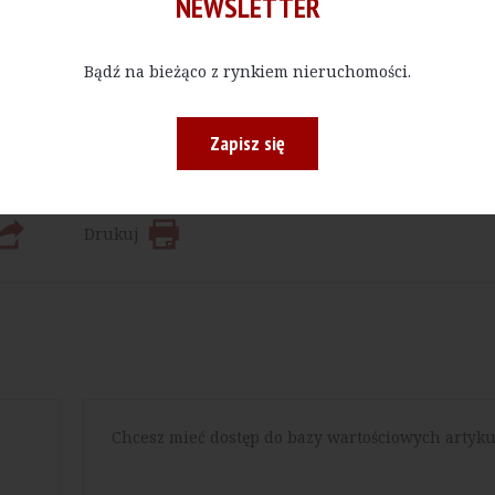
NEWSLETTER
Kup E-do
Bądź na bieżąco z rynkiem nieruchomości.
 bądź w określonej ilości, czytać materiały publikowane na na
Zapisz się
Drukuj
Chcesz mieć dostęp do bazy wartościowych artyku