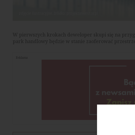
zdjęcie ilustracyjne, źródło: projektinwestor.pl
W pierwszych krokach deweloper skupi się na przyg
park handlowy będzie w stanie zaoferować przestrze
Reklama