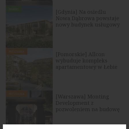
HANDEL
[Gdynia] Na osiedlu
Nowa Dąbrowa powstaje
nowy budynek usługowy
MIESZKANIA
[Pomorskie] Allcon
wybuduje kompleks
apartamentowy w Łebie
MIESZKANIA
[Warszawa] Monting
Development z
pozwoleniem na budowę
apartamentowca