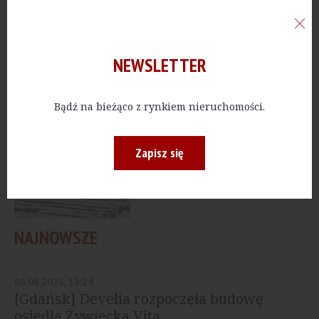
MIESZKANIA
[Gdynia] Allcon planuje
nową inwestycję
mieszkaniową
NEWSLETTER
Bądź na bieżąco z rynkiem nieruchomości.
BIURA
[Pomorskie] Drewniany
biurowiec firmy SYLVA –
Zapisz się
nowatorska realizacja w
Wielu
NAJNOWSZE
06.08.2026, 13:24
[Gdańsk] Develia rozpoczęła budowę
osiedla Żywiecka Vita