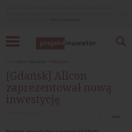
Nasza strona internetowa używa plików cookies. Korzystając z
niej wyrażasz zgodę na używanie cookies, zgodnie z aktualnymi
ustawieniami przeglądarki.
Więcej informacji
Jesteś:
Home
Aktualności
Mieszkania
[Gdańsk] Allcon
zaprezentował nową
inwestycję
26
kwietnia
2023
Wróć
Projekt mieszkalny o nazwie SEAHall,