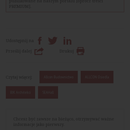
publikowane na naszym portalu [oprócz treści
PREMIUM].
Udostępnij na
Prześlij dalej
Drukuj
Czytaj więcej:
Allcon Budownictwo
ALLCON Osiedla
BJK Architekci
SEAHall
Chcesz być zawsze na bieżąco, otrzymywać ważne
informacje jako pierwszy.