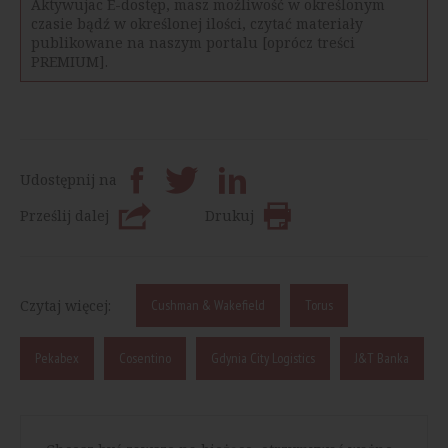
Aktywujac E-dostęp, masz możliwość w określonym
czasie bądź w określonej ilości, czytać materiały
publikowane na naszym portalu [oprócz treści
PREMIUM].
Udostępnij na
Prześlij dalej
Drukuj
Czytaj więcej:
Cushman & Wakefield
Torus
Pekabex
Cosentino
Gdynia City Logistics
J&T Banka