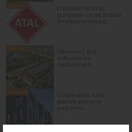
MIESZKANIA
[Trójmiasto] ATAL
przejmuje Grupę Budner.
Zwiększy potencjał...
MIESZKANIA
[Wrocław] Atal
wybuduje na
Stabłowicach...
MIESZKANIA
[Trójmiasto] ATAL
planuje przejęcie
projektów...