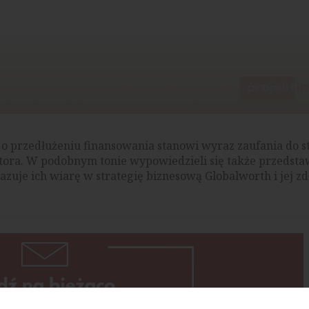
 o przedłużeniu finansowania stanowi wyraz zaufania do st
tora. W podobnym tonie wypowiedzieli się także przedsta
zuje ich wiarę w strategię biznesową Globalworth i jej zd