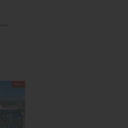
łów.
BIURA