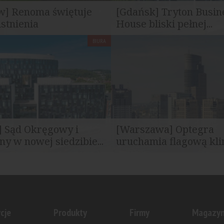
w] Renoma świętuje
[Gdańsk] Tryton Busin
istnienia
House bliski pełnej...
BIURA
mbol architektury
Państwowe Gospodarstwo Wo
nej i jedno z najbardziej...
Polskie wynajmie 3092 mkw...
] Sąd Okręgowy i
[Warszawa] Optegra
ny w nowej siedzibie...
uruchamia flagową klin
działy Sądu Okręgowego i
Optegra otworzyła się na pier
yjnego w Gdańsku...
piętrze wieżowca Warsaw Trade
cje
Produkty
Firmy
Magazy