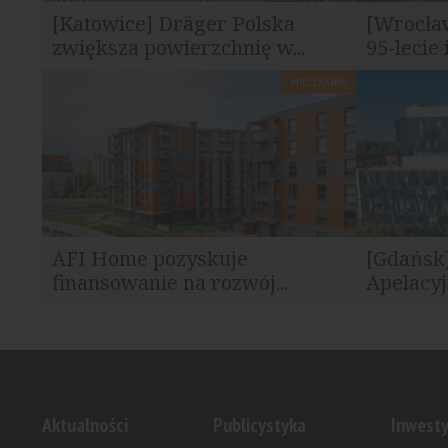
[Katowice] Dräger Polska
[Wrocła
zwiększa powierzchnię w...
95-lecie 
MIESZKANIA
Dräger Polska rozszerzyła zakres najmu w
Renoma, sy
kompleksie biurowym Silesia Star w...
modernistycz
AFI Home pozyskuje
[Gdańsk
finansowanie na rozwój...
Apelacyj
AFI Home, wiodący gracz na rynku
Wybrane wy
mieszkań na wynajem, uzyskało...
Sądu Apelac
Aktualności
Publicystyka
Inwesty