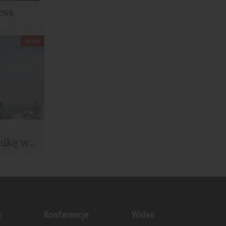
ess
BIURA
dne Wody
ikę w...
wszym
 Tower...
n
Konferencje
Wideo