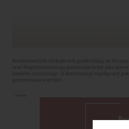
Przedstawiciele Globalworth podkreślają, że decyzja
oraz długoterminowego potencjału firmy jako inwes
banków, zaznaczając, iż kontynuacja współpracy poka
generowania wartości.
Reklama