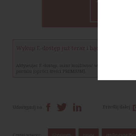
Wykup E-dostęp już teraz i bądź na bieżąco
Aktywujac E-dostęp, masz możliwość w określonym czasie
portalu [oprócz treści PREMIUM].
Prześlij dalej
Udostępnij na
Czytaj więcej:
Globalworth
Helaba
pbb Deutsche Pfan