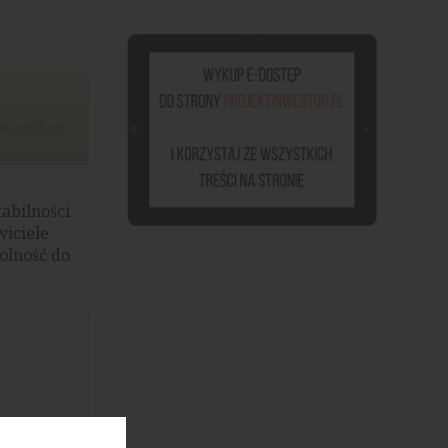
abilności
wiciele
olność do