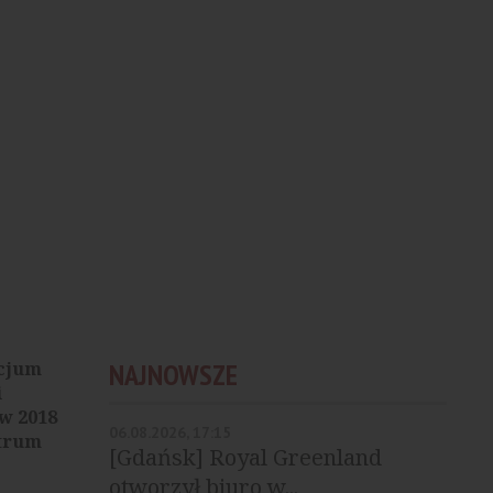
rcjum
NAJNOWSZE
i
 w 2018
06.08.2026, 17:15
ktrum
[Gdańsk] Royal Greenland
otworzył biuro w...