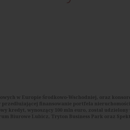
urowych w Europie Środkowo-Wschodniej, oraz konso
 przedłużającej finansowanie portfela nieruchomośc
owy kredyt, wynoszący 100 mln euro, został udzielony
trum Biurowe Lubicz, Tryton Business Park oraz Spe