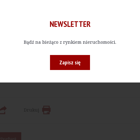
NEWSLETTER
Bądź na bieżąco z rynkiem nieruchomości.
Kup E-do
Zapisz się
 bądź w określonej ilości, czytać materiały publikowane na na
Drukuj
dbriefbank