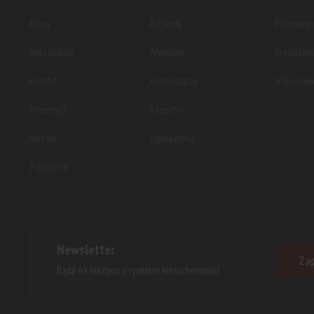
Biura
Artykuły
Planowan
Mieszkania
Wywiady
Zrealizo
Handel
Komentarze
W budowi
Przemysł
Raporty
Hotele
Ogłoszenia
Publiczne
Newsletter
Zap
Bądź na bieżąco z rynkiem nieruchomości.