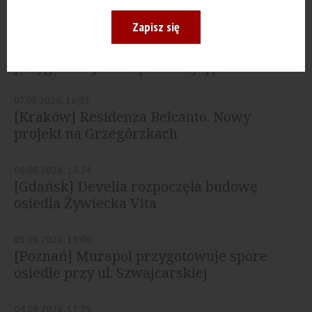
Zapisz się
07.08.2026, 16:16
[Kraków] NowoPark. Semaco
przygotowuje nową inwestycję...
07.08.2026, 16:03
[Kraków] Residenza Belcanto. Nowy
projekt na Grzegórzkach
06.08.2026, 13:24
[Gdańsk] Develia rozpoczęła budowę
osiedla Żywiecka Vita
05.08.2026, 18:00
[Poznań] Murapol przygotowuje spore
osiedle przy ul. Szwajcarskiej
04.08.2026, 17:25