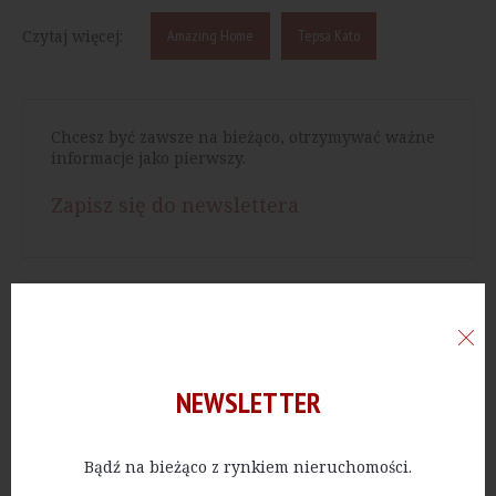
Czytaj więcej:
Amazing Home
Tepsa Kato
Chcesz być zawsze na bieżąco, otrzymywać ważne
informacje jako pierwszy.
Zapisz się do newslettera
Chcesz mieć dostęp do bazy wartościowych
artykułów.
Wykup dostęp do archiwum
NEWSLETTER
Bądź na bieżąco z rynkiem nieruchomości.
NAJNOWSZE