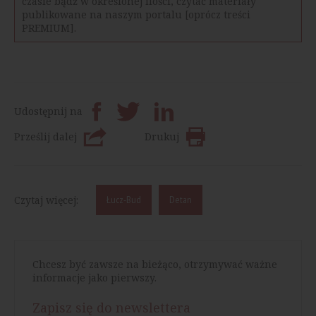
czasie bądź w określonej ilości, czytać materiały
publikowane na naszym portalu [oprócz treści
PREMIUM].
Udostępnij na
Prześlij dalej
Drukuj
Czytaj więcej:
Łucz-Bud
Detan
Chcesz być zawsze na bieżąco, otrzymywać ważne
informacje jako pierwszy.
Zapisz się do newslettera