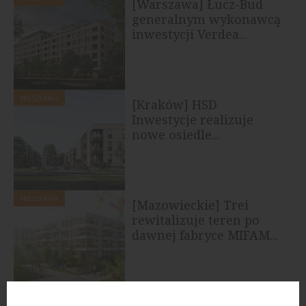
[Warszawa] Łucz-Bud
generalnym wykonawcą
inwestycji Verdea...
MIESZKANIA
[Kraków] HSD
Inwestycje realizuje
nowe osiedle...
MIESZKANIA
[Mazowieckie] Trei
rewitalizuje teren po
dawnej fabryce MIFAM...
MIESZKANIA
[Kielce] Becher