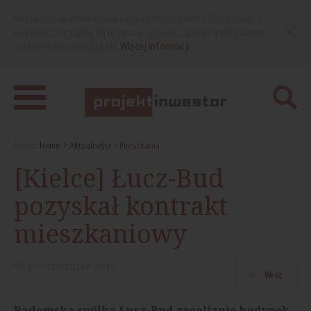
Nasza strona internetowa używa plików cookies. Korzystając z
niej wyrażasz zgodę na używanie cookies, zgodnie z aktualnymi
ustawieniami przeglądarki.
Więcej informacji
Jesteś:
Home
Aktualności
Mieszkania
[Kielce] Łucz-Bud
pozyskał kontrakt
mieszkaniowy
09
października
2018
Wróć
Radomska spółka Łucz-Bud zrealizuje budynek