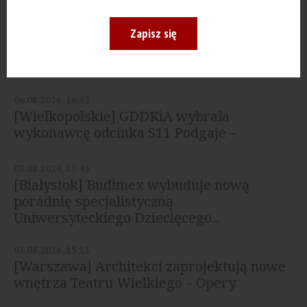
06.08.2026, 17:20
[Gdańsk] Duna wybuduje nową
Zapisz się
przychodnię specjalistyczną przy Szpitalu
im. Mikołaja...
06.08.2026, 16:32
[Wielkopolskie] GDDKiA wybrała
wykonawcę odcinka S11 Podgaje –
Jastrowie
03.08.2026, 17:43
[Białystok] Budimex wybuduje nową
poradnię specjalistyczną
Uniwersyteckiego Dziecięcego...
03.08.2026, 15:13
[Warszawa] Architekci zaprojektują nowe
wnętrza Teatru Wielkiego – Opery
Narodowej