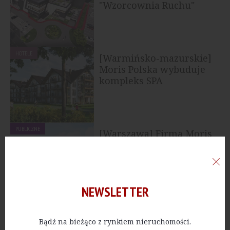
"Wzorcownia Ruchu"
dla...
HOTELE
[Warmińsko-mazurskie]
Moris Polska wybuduje
kompleks SPA
PUBLICZNE
[Warszawa] Firma Moris
Polska zakończyła
realizację na Ursynowie
NEWSLETTER
NAJNOWSZE
Bądź na bieżąco z rynkiem nieruchomości.