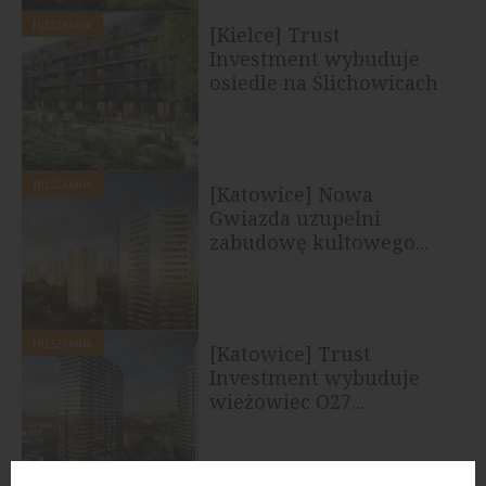
MIESZKANIA
[Kielce] Trust
Investment wybuduje
osiedle na Ślichowicach
MIESZKANIA
[Katowice] Nowa
Gwiazda uzupełni
zabudowę kultowego...
MIESZKANIA
[Katowice] Trust
Investment wybuduje
wieżowiec O27...