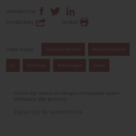
Udostępnij na
Prześlij dalej
Drukuj
Czytaj więcej:
Cushman & Wakefield
Bonarka for Business
JLL
KION Group
Revetas Capital
Geotab
Chcesz być zawsze na bieżąco, otrzymywać ważne
informacje jako pierwszy.
Zapisz się do newslettera