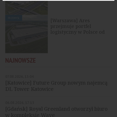
PRZEMYSŁ
[Warszawa] Ares
przejmuje portfel
logistyczny w Polsce od
Savills Investment...
NAJNOWSZE
07.08.2026, 13:04
[Katowice] Future Group nowym najemcą
DL Tower Katowice
06.08.2026, 17:15
[Gdańsk] Royal Greenland otworzył biuro
w kompleksie Wave