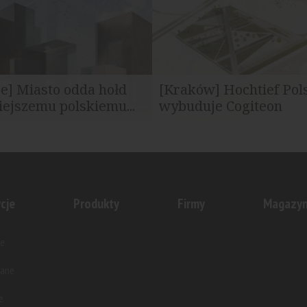
e] Miasto odda hołd
[Kraków] Hochtief Pol
iejszemu polskiemu...
wybuduje Cogiteon
 Bogucice, przy skrzyżowaniu
Inwestycja będzie Małopolski
ki i Katowickiej, powstanie...
Nauki funkcjonującym w dzielni
cje
Produkty
Firmy
Magazy
e
wane
e