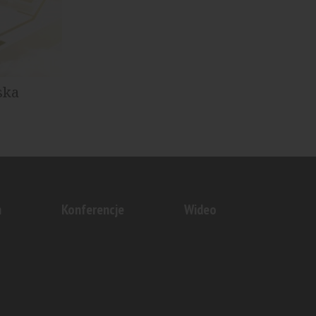
ska
m Centrum
cy...
n
Konferencje
Wideo