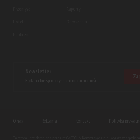
Przemysł
Raporty
Hotele
Ogłoszenia
Publiczne
Newsletter
Zap
Bądź na bieżąco z rynkiem nieruchomości.
O nas
Reklama
Kontakt
Polityka prywatn
Ta strona jest chroniona przez reCAPTCHA. Korzystając z niej, wyrażasz zgodę 