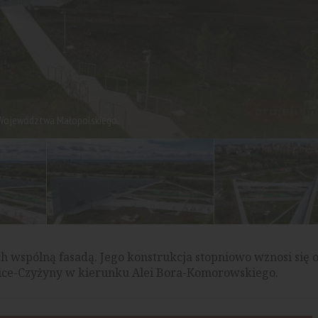
i Województwa Małopolskiego
ch wspólną fasadą. Jego konstrukcja stopniowo wznosi się
ice-Czyżyny w kierunku Alei Bora-Komorowskiego.