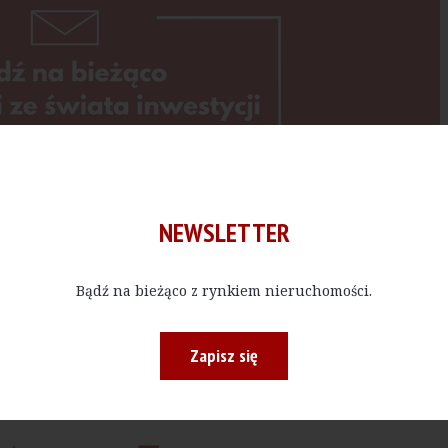
NEWSLETTER
Kup E-do
Bądź na bieżąco z rynkiem nieruchomości.
 bądź w określonej ilości, czytać materiały publikowane na na
Zapisz się