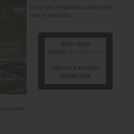
27.07.2026, 18:57
[Olsztyn] Wybrano koncepcję
nowej siedziby...
Małopolskie Centrum Nauki Cogiteon, źródło: Urząd Mars
 od poziomu