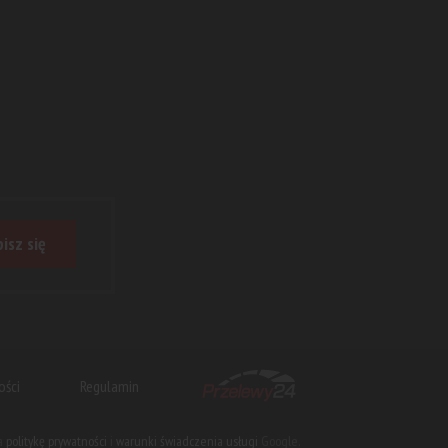
isz się
ości
Regulamin
na
politykę prywatności
i
warunki świadczenia usługi
Google.