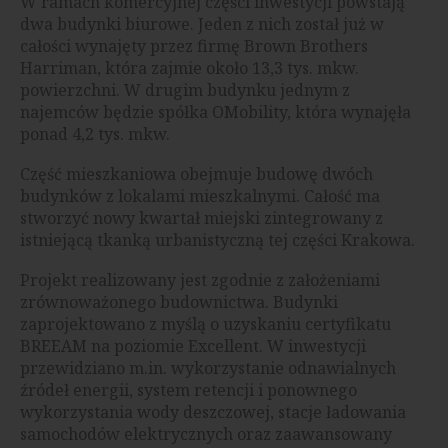
W ramach komercyjnej części inwestycji powstają
dwa budynki biurowe. Jeden z nich został już w
całości wynajęty przez firmę Brown Brothers
Harriman, która zajmie około 13,3 tys. mkw.
powierzchni. W drugim budynku jednym z
najemców będzie spółka OMobility, która wynajęła
ponad 4,2 tys. mkw.
Część mieszkaniowa obejmuje budowę dwóch
budynków z lokalami mieszkalnymi. Całość ma
stworzyć nowy kwartał miejski zintegrowany z
istniejącą tkanką urbanistyczną tej części Krakowa.
Projekt realizowany jest zgodnie z założeniami
zrównoważonego budownictwa. Budynki
zaprojektowano z myślą o uzyskaniu certyfikatu
BREEAM na poziomie Excellent. W inwestycji
przewidziano m.in. wykorzystanie odnawialnych
źródeł energii, system retencji i ponownego
wykorzystania wody deszczowej, stacje ładowania
samochodów elektrycznych oraz zaawansowany