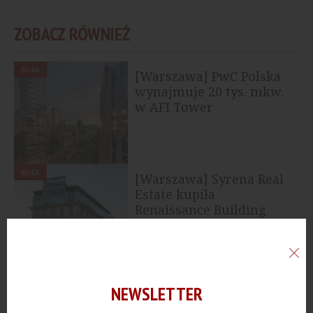
ZOBACZ RÓWNIEŻ
BIURA
[Warszawa] PwC Polska
wynajmuje 20 tys. mkw.
w AFI Tower
BIURA
[Warszawa] Syrena Real
Estate kupiła
Renaissance Building
MIESZKANIA
[Wrocław] Archicom
NEWSLETTER
rozpoczyna sprzedaż
inwestycji Swobodna...