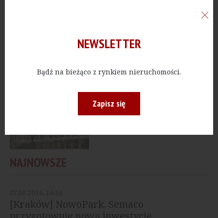
MIESZKANIA
[Warszawa]
AMConstruction
zrealizuje dla Matexi...
NEWSLETTER
Bądź na bieżąco z rynkiem nieruchomości.
MIESZKANIA
[Warszawa] Matexi może
budować na Żoliborzu
Zapisz się
NAJNOWSZE
07.08.2026, 16:16
[Kraków] NowoPark. Semaco
przygotowuje nową inwestycję...