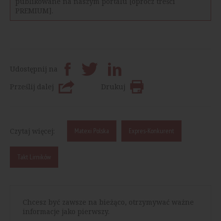
publikowane na naszym portalu [oprócz treści
PREMIUM].
Udostępnij na
Prześlij dalej
Drukuj
Czytaj więcej:
Matexi Polska
Expres-Konkurent
Takt Lirników
Chcesz być zawsze na bieżąco, otrzymywać ważne
informacje jako pierwszy.