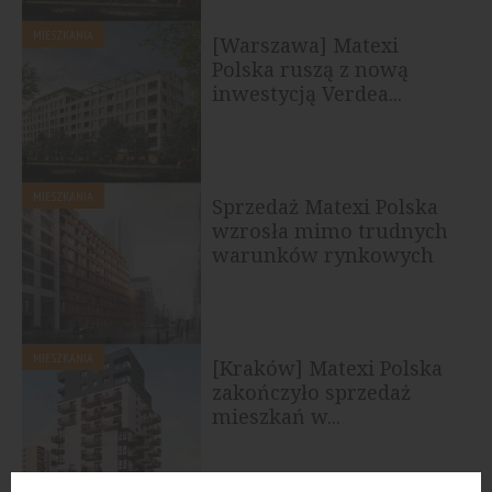
MIESZKANIA
[Warszawa] Matexi
Polska ruszą z nową
inwestycją Verdea...
MIESZKANIA
Sprzedaż Matexi Polska
wzrosła mimo trudnych
warunków rynkowych
MIESZKANIA
[Kraków] Matexi Polska
zakończyło sprzedaż
mieszkań w...