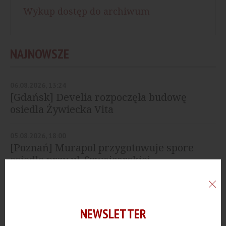
Wykup dostęp do archiwum
NAJNOWSZE
06.08.2026, 13:24
[Gdańsk] Develia rozpoczęła budowę
osiedla Żywiecka Vita
05.08.2026, 18:00
[Poznań] Murapol przygotowuje spore
osiedle przy ul. Szwajcarskiej
04.08.2026, 17:25
Develia kupiła grunty pod budowę ponad
1600 mieszkań
NEWSLETTER