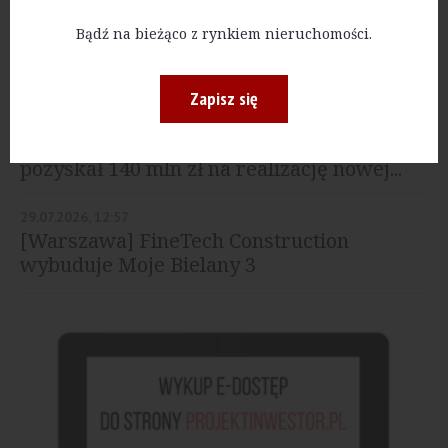
03.08.2026, 15:24
Bądź na bieżąco z rynkiem nieruchomości.
[Dolnośląskie] Agrobex wybuduje
mieszkania czynszowe w Głogowie
Zapisz się
03.08.2026, 15:19
[Warszawa] Monting Development
pozyskał 140 mln zł na realizację nowej...
29.07.2026, 12:57
[Warszawa] FineTech Construction
wybuduje Moje Bielany 3