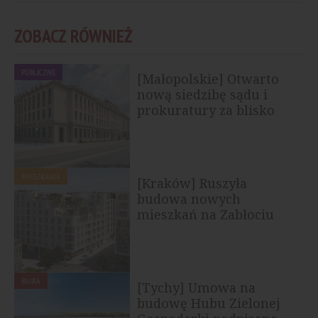
ZOBACZ RÓWNIEŻ
PUBLICZNE
[Małopolskie] Otwarto
nową siedzibę sądu i
prokuratury za blisko
112 mln zł
MIESZKANIA
[Kraków] Ruszyła
budowa nowych
mieszkań na Zabłociu
BIURA
[Tychy] Umowa na
budowę Hubu Zielonej