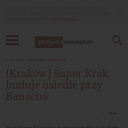
Nasza strona internetowa używa plików cookies. Korzystając z
niej wyrażasz zgodę na używanie cookies, zgodnie z aktualnymi
ustawieniami przeglądarki.
Więcej informacji
Jesteś:
Home
Aktualności
Mieszkania
[Kraków] Super Krak
buduje osiedle przy
Banacha
22
października
2025
Wróć
Na północy Krakowa, w dzielnicy Prądnik Biały,