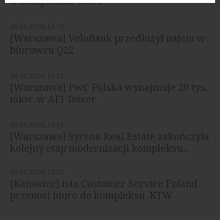
w kompleksie Wave
06.08.2026, 13:20
[Warszawa] VeloBank przedłużył najem w
biurowcu Q22
04.08.2026, 17:31
[Warszawa] PwC Polska wynajmuje 20 tys.
mkw. w AFI Tower
04.08.2026, 15:16
[Warszawa] Syrena Real Estate zakończyła
kolejny etap modernizacji kompleksu...
03.08.2026, 15:07
[Katowice] ista Customer Service Poland
przenosi biuro do kompleksu .KTW