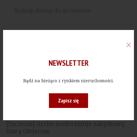
Wykup dostęp do archiwum
NAJNOWSZE
10.08.2026, 12:34
NEWSLETTER
[Warszawa] AC Hotel Warsaw Port Praski
zbliża się do otwarcia
Bądź na bieżąco z rynkiem nieruchomości.
23.07.2026, 15:16
[Opolskie] Przy torze Silesia Ring
powstanie czterogwiazdkowy hotel
Zapisz się
21.07.2026, 14:23
[Szczecin] Arche modernizuje zabytkową
Starą Olejarnię