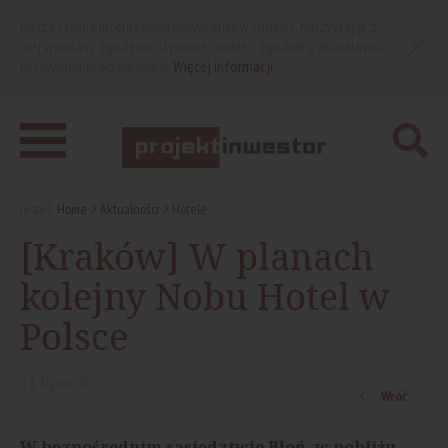
Nasza strona internetowa używa plików cookies. Korzystając z
niej wyrażasz zgodę na używanie cookies, zgodnie z aktualnymi
ustawieniami przeglądarki.
Więcej informacji
Jesteś:
Home
Aktualności
Hotele
[Kraków] W planach
kolejny Nobu Hotel w
Polsce
11
lipca
2025
Wróć
W bezpośrednim sąsiedztwie Błoń, w pobliżu