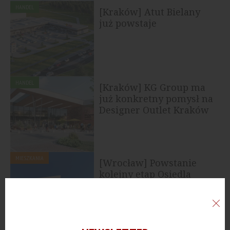
HANDEL
[Kraków] Atut Bielany
już powstaje
HANDEL
[Kraków] KG Group ma
już konkretny pomysł na
Designer Outlet Kraków
MIESZKANIA
[Wrocław] Powstanie
kolejny etap Osiedla
Rycerskiego