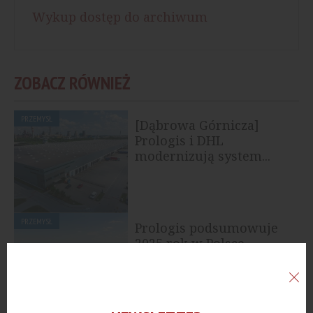
Wykup dostęp do archiwum
ZOBACZ RÓWNIEŻ
PRZEMYSŁ
[Dąbrowa Górnicza]
Prologis i DHL
modernizują system...
PRZEMYSŁ
Prologis podsumowuje
2025 rok w Polsce