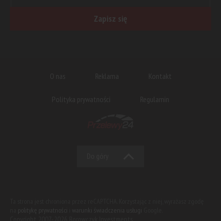
Zapisz się
O nas
Reklama
Kontakt
Polityka prywatności
Regulamin
Do góry
Ta strona jest chroniona przez reCAPTCHA. Korzystając z niej, wyrażasz zgodę
na
politykę prywatności
i
warunki świadczenia usługi
Google.
Copyright 2007-2026 Borowczyk Investments