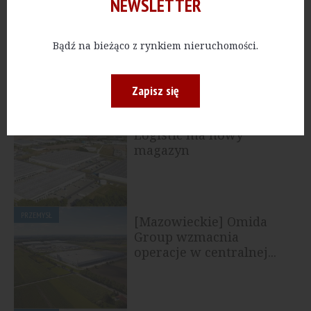
NEWSLETTER
PRZEMYSŁ
Prologis i ENGIE Zielona
Energia zawarły umowę
Bądź na bieżąco z rynkiem nieruchomości.
na dostawy energii...
Zapisz się
PRZEMYSŁ
[Wielkopolskie] Rok Log
Logistic ma nowy
magazyn
PRZEMYSŁ
[Mazowieckie] Omida
Group wzmacnia
operacje w centralnej...