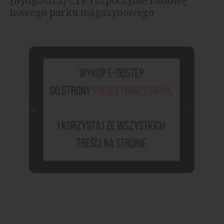
[Bydgoszcz] CTP rozpoczynie budowę
nowego parku magazynowego