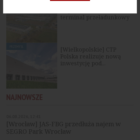
PRZEMYSŁ
[Opolskie] Rohlig SUUS
Logistics otwiera
terminal przeładunkowy
PRZEMYSŁ
[Wielkopolskie] CTP
Polska realizuje nową
inwestycję pod...
NAJNOWSZE
06.08.2026, 12:41
[Wrocław] JAS-FBG przedłuża najem w
SEGRO Park Wrocław