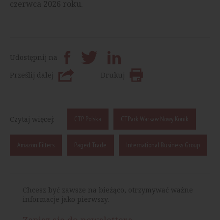
czerwca 2026 roku.
Udostępnij na
Prześlij dalej
Drukuj
Czytaj więcej:
CTP Polska
CTPark Warsaw Nowy Konik
Amazon Filters
Paged Trade
International Business Group
Chcesz być zawsze na bieżąco, otrzymywać ważne
informacje jako pierwszy.
Zapisz się do newslettera