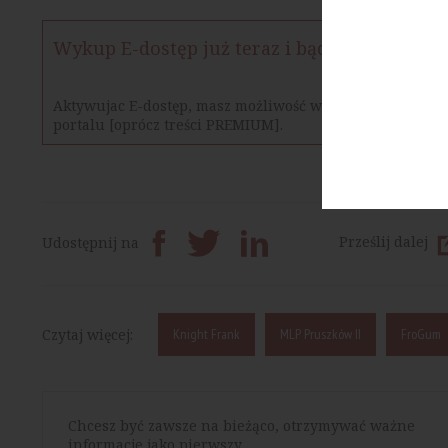
Wykup E-dostęp już teraz i bądź na bieżąco
Aktywujac E-dostęp, masz możliwość w określonym czasie
portalu [oprócz treści PREMIUM].
Prześlij dalej
Udostępnij na
Czytaj więcej:
Knight Frank
MLP Pruszków II
FroGum
Chcesz być zawsze na bieżąco, otrzymywać ważne
informacje jako pierwszy.