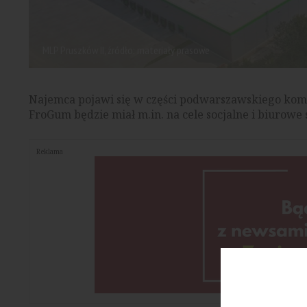
MLP Pruszków II, źródło: materiały prasowe
Najemca pojawi się w części podwarszawskiego kom
FroGum będzie miał m.in. na cele socjalne i biurowe 
Reklama