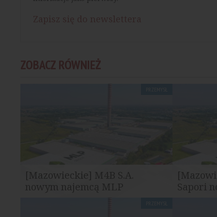
Zapisz się do newslettera
ZOBACZ RÓWNIEŻ
PRZEMYSŁ
[Mazowieckie] M4B S.A.
[Mazowie
nowym najemcą MLP
Sapori 
Pruszków II
Pruszkó
PRZEMYSŁ
M4B S.A., polska firma technologiczna
Do grona n