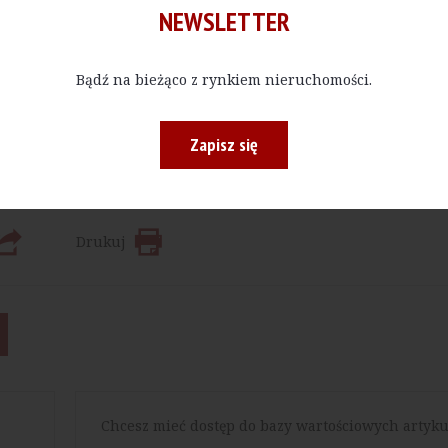
NEWSLETTER
Kup E-do
Bądź na bieżąco z rynkiem nieruchomości.
 bądź w określonej ilości, czytać materiały publikowane na na
Zapisz się
Drukuj
Chcesz mieć dostęp do bazy wartościowych artyku