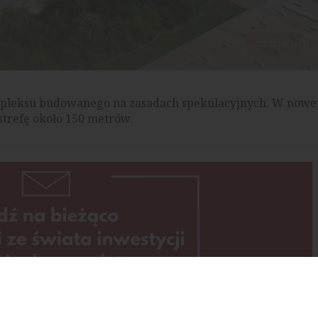
pleksu budowanego na zasadach spekulacyjnych. W nowej 
strefę około 150 metrów.