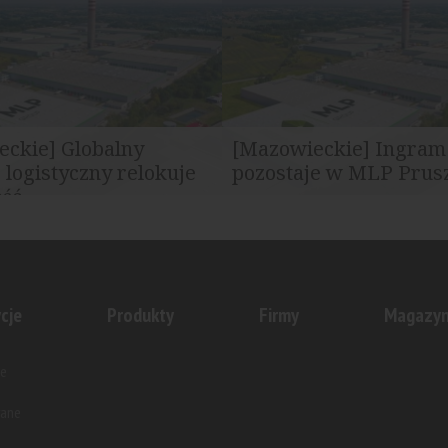
B Mille Sapori – importer i
Polska nowoczesny obiekt ma
..
parku...
eckie] Globalny
[Mazowieckie] Ingram
 logistyczny relokuje
pozostaje w MLP Prus
ść...
poinformowało o
Ingram Micro przedłużyło um
iu operacji jednego z
w centrum logistycznym MLP 
operatorów...
II...
cje
Produkty
Firmy
Magazy
e
wane