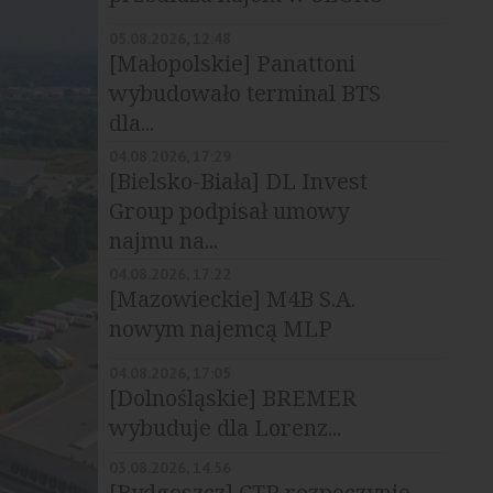
Park Wrocław
05.08.2026, 12:48
[Małopolskie] Panattoni
wybudowało terminal BTS
dla...
04.08.2026, 17:29
[Bielsko-Biała] DL Invest
Group podpisał umowy
najmu na...
04.08.2026, 17:22
[Mazowieckie] M4B S.A.
nowym najemcą MLP
Pruszków II
04.08.2026, 17:05
[Dolnośląskie] BREMER
wybuduje dla Lorenz...
03.08.2026, 14:56
[Bydgoszcz] CTP rozpoczynie