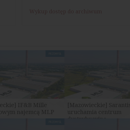
Wykup dostęp do archiwum
PRZEMYSŁ
ckie] IF&B Mille
[Mazowieckie] Saranti
nowym najemcą MLP
uruchamia centrum
w II
dystrybucyjne...
PRZEMYSŁ
ajemców MLP Pruszków II
MLP Group przekazało firmie S