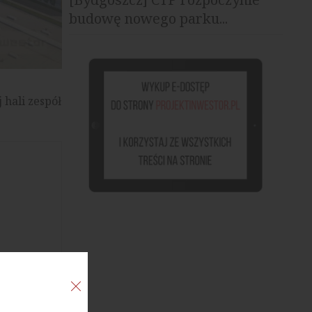
budowę nowego parku...
hali zespół