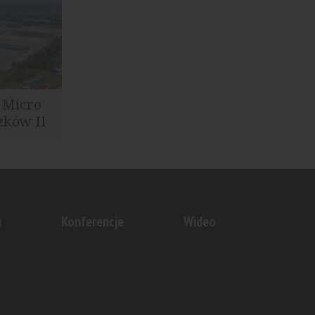
gazynowy w
 Micro
zków II
owę najmu
Pruszków
n
Konferencje
Wideo