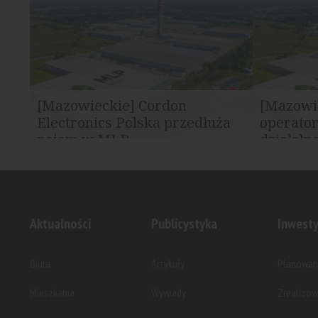
specjalizująca się w rozwiązaniach z
dołącza IF&
zakresu...
dystrybutor.
[Mazowieckie] Cordon
[Mazowi
Electronics Polska przedłuża
operator
najem w MLP...
działalno
Cordon Electronics Polska kontynuuje
MLP Group 
działalność w parku logistycznym MLP
przeniesien
Pruszków II. Na...
globalnych 
Aktualności
Publicystyka
Inwesty
Biura
Artykuły
Planowan
Mieszkania
Wywiady
Zrealizo