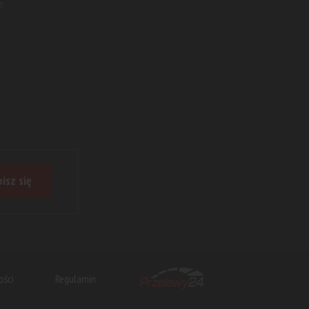
e
isz się
ości
Regulamin