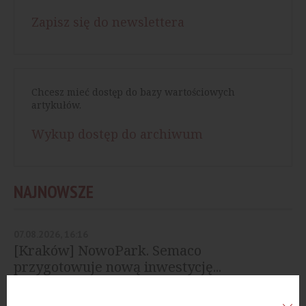
Zapisz się do newslettera
Chcesz mieć dostęp do bazy wartościowych
artykułów.
Wykup dostęp do archiwum
NAJNOWSZE
07.08.2026, 16:16
[Kraków] NowoPark. Semaco
przygotowuje nową inwestycję...
07.08.2026, 16:03