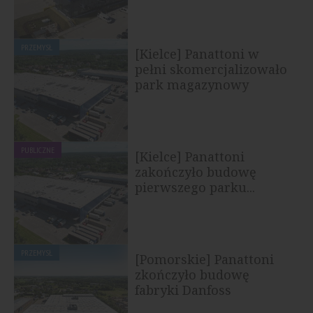
PRZEMYSŁ
[Kielce] Panattoni w
pełni skomercjalizowało
park magazynowy
PUBLICZNE
[Kielce] Panattoni
zakończyło budowę
pierwszego parku...
PRZEMYSŁ
[Pomorskie] Panattoni
zkończyło budowę
fabryki Danfoss