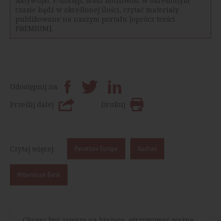
Aktywujac E-dostęp, masz możliwość w określonym
czasie bądź w określonej ilości, czytać materiały
publikowane na naszym portalu [oprócz treści
PREMIUM].
Udostępnij na
Prześlij dalej
Drukuj
Czytaj więcej:
Panattoni Europe
Auchan
Millennium Bank
Chcesz być zawsze na bieżąco, otrzymywać ważne