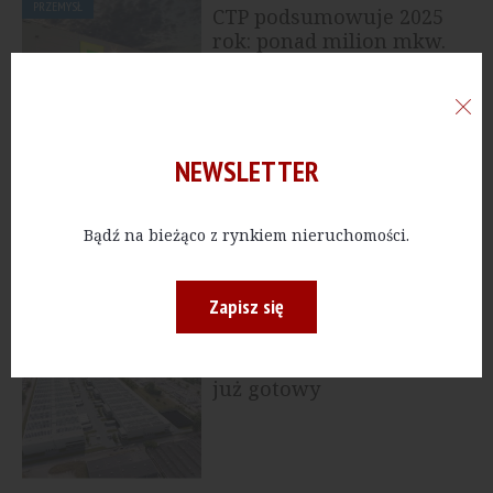
PRZEMYSŁ
CTP podsumowuje 2025
rok: ponad milion mkw.
gotowej powierzchni w...
NEWSLETTER
PRZEMYSŁ
[Poznań] MLP Group
rozbuduje miejski park
biznesowy
Bądź na bieżąco z rynkiem nieruchomości.
Zapisz się
PRZEMYSŁ
[Toruń] Pierwszy
budynek CTPark Toruń
już gotowy