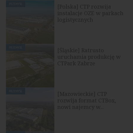
PRZEMYSŁ
[Polska] CTP rozwija
instalacje OZE w parkach
logistycznych
PRZEMYSŁ
[Śląskie] Ratrusto
uruchamia produkcję w
CTPark Zabrze
PRZEMYSŁ
[Mazowieckie] CTP
rozwija format CTBox,
nowi najemcy w...