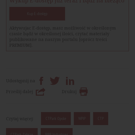
Wykup E-dostęp już teraz i bądź na bieżąco
Kup E-dostęp
Aktywujac E-dostęp, masz możliwość w określonym
czasie bądź w określonej ilości, czytać materiały
publikowane na naszym portalu [oprócz treści
PREMIUM].
Udostępnij na
Prześlij dalej
Drukuj
Czytaj więcej:
CTPark Opole
WPIP
CTP
CTPark Zabrze
BBB Industries