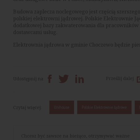
Budowa zaplecza noclegowego jest częścią szerszeg
polskiej elektrowni jądrowej. Polskie Elektrownie 
dodatkowej bazy zakwaterowania dla pracowników in
dostawcami usług.
Elektrownia jądrowa w gminie Choczewo będzie pie
Prześlij dalej
Udostępnij na
Czytaj więcej:
Unihouse
Polskie Elektrownie Jądrowe
Chcesz być zawsze na bieżąco, otrzymywać ważne