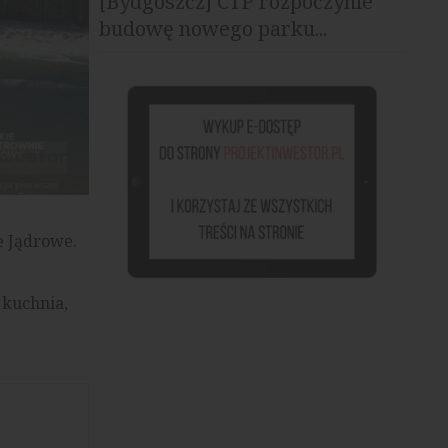
[Bydgoszcz] CTP rozpoczynie
budowę nowego parku...
e Jądrowe.
 kuchnia,