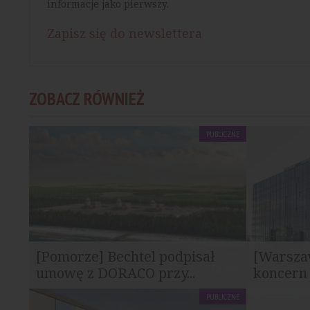
informacje jako pierwszy.
Zapisz się do newslettera
ZOBACZ RÓWNIEŻ
PUBLICZNE
[Pomorze] Bechtel podpisał
[Warsza
umowę z DORACO przy...
koncern 
PUBLICZNE
Firma Bechtel podpisała umowę ze spółką
Firma Becht