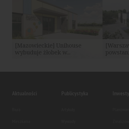
DORACO dotyczącą realizacji robót...
obecna w na
[Mazowieckie] Unihouse
[Warszaw
wybuduje żłobek w...
powstan
Obiekt dla najmłodszych zostanie oddany
Na zlecenie
do użytku w 2025 roku. Energooszczędny...
ulicy Ku Rz
Aktualności
Publicystyka
Inwesty
Biura
Artykuły
Planowan
Mieszkania
Wywiady
Zrealizo