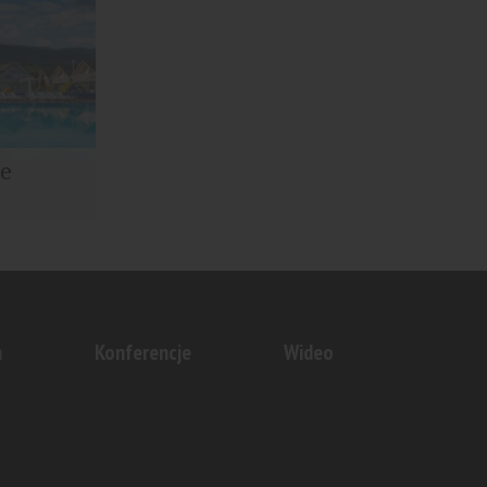
owe...
se
cy się z
ł nowy...
n
Konferencje
Wideo