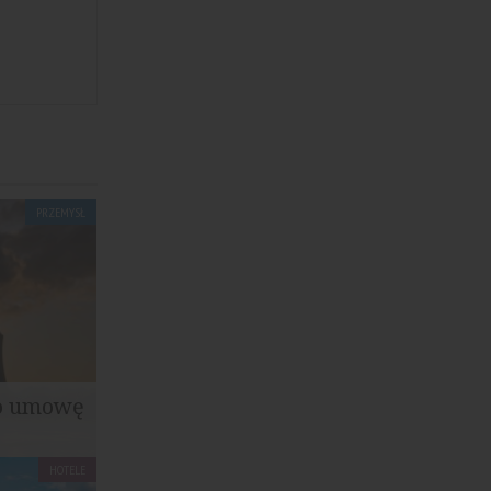
PRZEMYSŁ
no umowę
HOTELE
 były