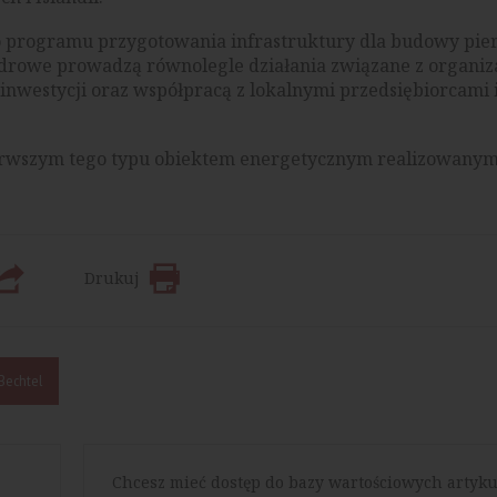
o programu przygotowania infrastruktury dla budowy pie
Jądrowe prowadzą równolegle działania związane z organiz
westycji oraz współpracą z lokalnymi przedsiębiorcami 
rwszym tego typu obiektem energetycznym realizowanym 
Drukuj
Bechtel
Chcesz mieć dostęp do bazy wartościowych artyku