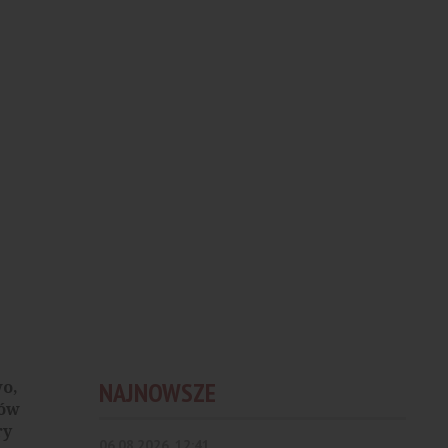
wo,
NAJNOWSZE
ków
ry
06.08.2026, 12:41