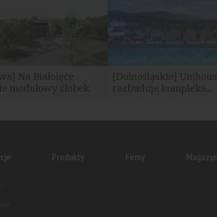
szym kraju ponieważ...
spółki Polskie Elektrownie Jądr
a] Na Białołęce
[Dolnośląskie] Unihou
ie modułowy żłobek
rozbuduje kompleks...
 lokalnego samorządu, przy
Generalny wykonawca wywodzą
ece powstanie nowa...
portfela spółki Unibep, otrzyma
cje
Produkty
Firmy
Magazy
e
wane