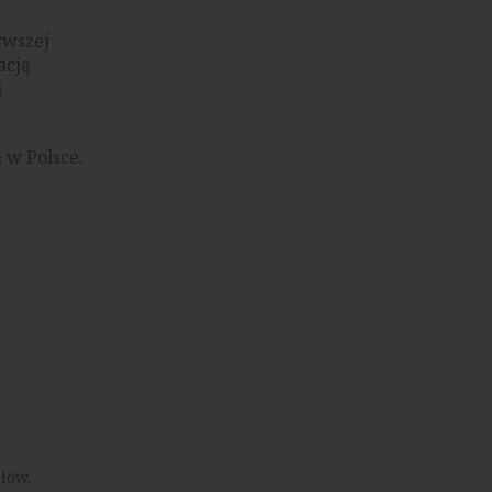
rwszej
acją
i
w Polsce.
łów.