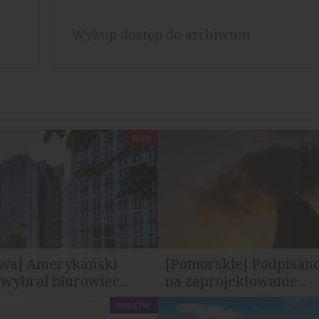
Wykup dostęp do archiwum
BIURA
wa] Amerykański
[Pomorskie] Podpisa
wybrał biurowiec...
na zaprojektowanie...
PUBLICZNE
el będzie przez wiele lat
Sygnatariuszami porozumienia