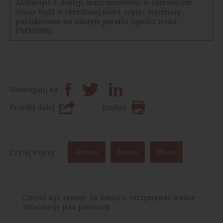
Aktywujac E-dostęp, masz możliwość w określonym
czasie bądź w określonej ilości, czytać materiały
publikowane na naszym portalu [oprócz treści
PREMIUM].
Udostępnij na
Prześlij dalej
Drukuj
Czytaj więcej:
Archicom
Esencja
Maarte
Chcesz być zawsze na bieżąco, otrzymywać ważne
informacje jako pierwszy.