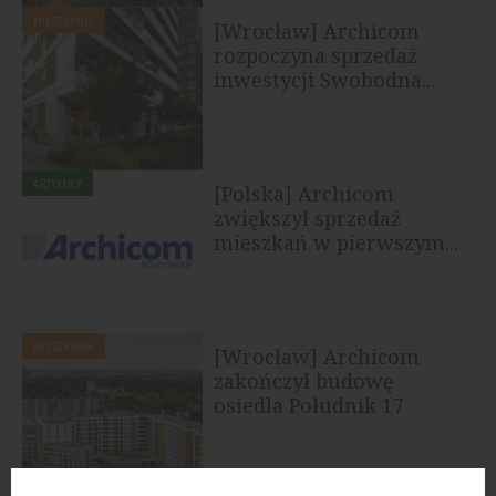
MIESZKANIA
[Wrocław] Archicom
rozpoczyna sprzedaż
inwestycji Swobodna...
ARTYKUŁY
[Polska] Archicom
zwiększył sprzedaż
mieszkań w pierwszym...
MIESZKANIA
[Wrocław] Archicom
zakończył budowę
osiedla Południk 17