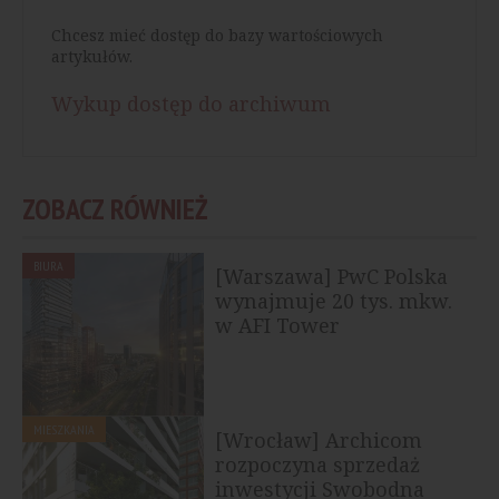
Chcesz mieć dostęp do bazy wartościowych
artykułów.
Wykup dostęp do archiwum
ZOBACZ RÓWNIEŻ
BIURA
[Warszawa] PwC Polska
wynajmuje 20 tys. mkw.
w AFI Tower
MIESZKANIA
[Wrocław] Archicom
rozpoczyna sprzedaż
inwestycji Swobodna