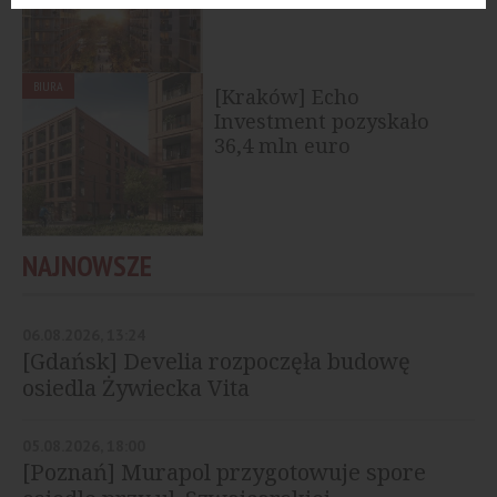
Północnego...
BIURA
[Kraków] Echo
Investment pozyskało
36,4 mln euro
finansowania dla
projektu...
NAJNOWSZE
06.08.2026, 13:24
[Gdańsk] Develia rozpoczęła budowę
osiedla Żywiecka Vita
05.08.2026, 18:00
[Poznań] Murapol przygotowuje spore