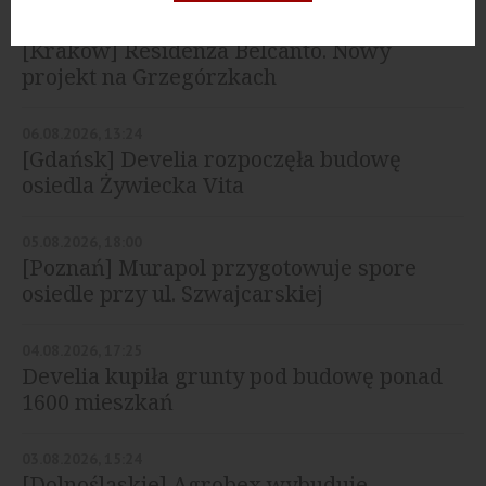
07.08.2026, 16:03
[Kraków] Residenza Belcanto. Nowy
projekt na Grzegórzkach
06.08.2026, 13:24
[Gdańsk] Develia rozpoczęła budowę
osiedla Żywiecka Vita
05.08.2026, 18:00
[Poznań] Murapol przygotowuje spore
osiedle przy ul. Szwajcarskiej
04.08.2026, 17:25
Develia kupiła grunty pod budowę ponad
1600 mieszkań
03.08.2026, 15:24
[Dolnośląskie] Agrobex wybuduje