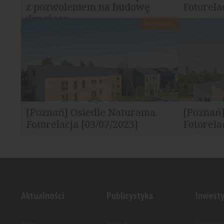
z pozwoleniem na budowę
Fotorela
drugiego...
MIESZKANIA
Nickel Development uzyskał prawomocne
Najnowsze z
pozwolenie na budowę drugiego etapu
inwestycji...
[Poznań] Osiedle Naturama.
[Poznań]
Fotorelacja [03/07/2023]
Fotorela
Najnowsze zdjęcia z budowy.
Najnowsze z
Aktualności
Publicystyka
Inwesty
Biura
Artykuły
Planowan