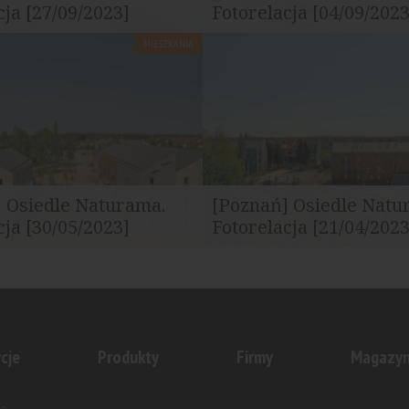
cja [27/09/2023]
Fotorelacja [04/09/2023
MIESZKANIA
djęcia z budowy.
Najnowsze zdjęcia z budowy.
 Osiedle Naturama.
[Poznań] Osiedle Natu
cja [30/05/2023]
Fotorelacja [21/04/2023
djęcia z budowy.
Najnowsze zdjęcia z budowy.
cje
Produkty
Firmy
Magazy
e