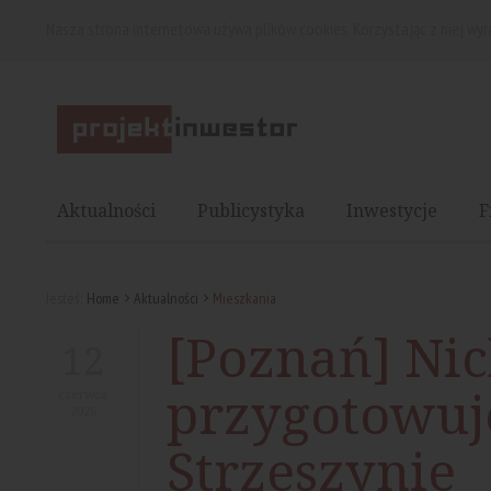
Nasza strona internetowa używa plików cookies. Korzystając z niej wy
Aktualności
Publicystyka
Inwestycje
F
Jesteś:
Home
Aktualności
Mieszkania
[Poznań] Ni
12
przygotowuje
czerwca
2026
Strzeszynie