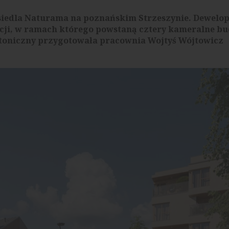
siedla Naturama na poznańskim Strzeszynie. Dewelo
ycji, w ramach którego powstaną cztery kameralne b
ktoniczny przygotowała pracownia Wojtyś Wójtowicz