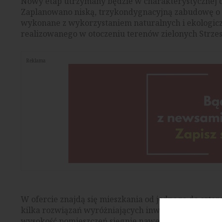
Nowy etap utrzymany będzie w charakterystycznej d
Zaplanowano niską, trzykondygnacyjną zabudowę o p
wykonane z wykorzystaniem naturalnych i ekologiczn
realizowanego w otoczeniu terenów zielonych Strze
Reklama
W ofercie znajdą się mieszkania od jednego do czte
kilka rozwiązań wyróżniających inwestycję na tle 
wysokość pomieszczeń sięgnie nawet 5,5 metra, co p