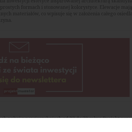
la inwestycji estetyce inspirowanej architekturą skandyn
rostych formach i stonowanej kolorystyce. Elewacje mają
ych materiałów, co wpisuje się w założenia całego osiedla
szyna.
rech pokoi o powierzchniach od 37 do 79 mkw. Projekt prz
standardowej zabudowy wielorodzinnej. W wybranych mies
ozwoli na stworzenie antresoli lub dodatkowej przestrzeni