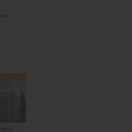
łów.
MIESZKANIA
rama.