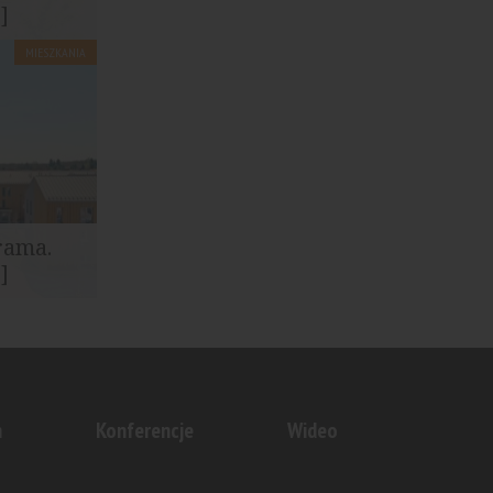
]
MIESZKANIA
rama.
]
n
Konferencje
Wideo