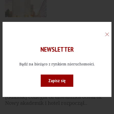
NAJNOWSZE
23.07.2026, 15:16
[Opolskie] Przy torze Silesia Ring
NEWSLETTER
powstanie czterogwiazdkowy hotel
Bądź na bieżąco z rynkiem nieruchomości.
21.07.2026, 14:23
[Szczecin] Arche modernizuje zabytkową
Starą Olejarnię
Zapisz się
16.07.2026, 13:10
[Gdańsk] Collegia Grunwaldzka otwarta.
Nowy akademik i hotel rozpoczął...