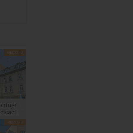
MIESZKANIA
ontuje
cicach
MIESZKANIA
w
do...