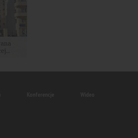
wana
j...
w
o roku...
n
Konferencje
Wideo