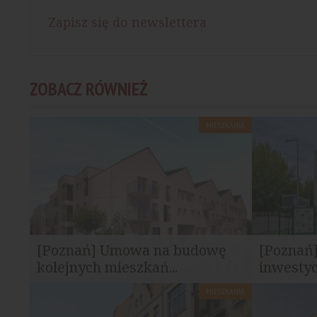
Zapisz się do newslettera
ZOBACZ RÓWNIEŻ
MIESZKANIA
[Poznań] Umowa na budowę
[Poznań
kolejnych mieszkań...
inwestyc
MIESZKANIA
Zarząd Komunalnych Zasobów
130 mieszka
Lokalowych podpisał umowę na...
oraz podzie