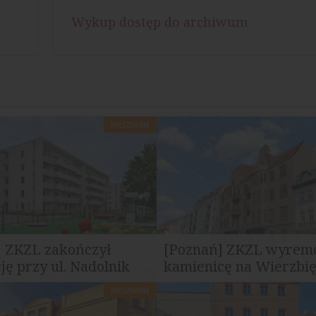
Wykup dostęp do archiwum
MIESZKANIA
] ZKZL zakończył
[Poznań] ZKZL wyrem
ję przy ul. Nadolnik
kamienicę na Wierzbię
MIESZKANIA
ń „pod klucz”, lokal użytkowy
Zarząd Komunalnych Zasobó
mna hala garażowa na blisko...
Lokalowych (ZKZL) przystępuje 