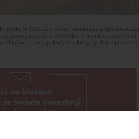
 do użytku w 2020 roku, wtedy poznaniacy mogli zamieszka
zięcia rozpoczął się w 2023 roku, w wyniku czego wybu
ne z budową trzeciego budynku, który zgodnie z planem m