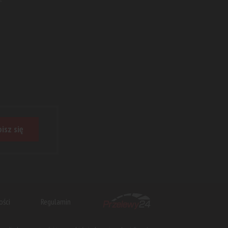
isz się
ości
Regulamin