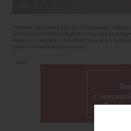
źródło: ZKZL
Pierwsze mieszkania przy ul. Darzyborskiej oddano
nowo wybudowanych lokalach. Drugi etap przedsięw
kolejne 15 mieszkań. Aktualnie trwają prace związa
gotowy do końca bieżącego roku.
Reklama