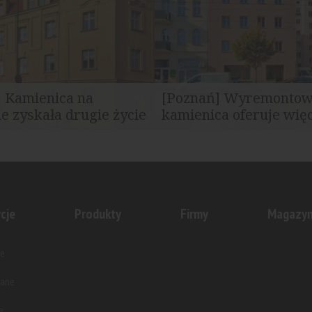
] Kamienica na
[Poznań] Wyremonto
e zyskała drugie życie
kamienica oferuje więce
ojący przy ulicy Knapowskiego
Zarząd Komunalnych Zasobó
ale w ostatnim czasie był w...
Lokalowych od początku zeszłeg
cje
Produkty
Firmy
Magazy
e
wane
e