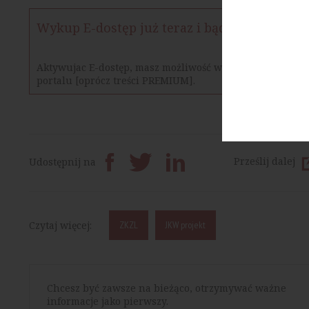
Wykup E-dostęp już teraz i bądź na bieżąco
Aktywujac E-dostęp, masz możliwość w określonym czasie
portalu [oprócz treści PREMIUM].
Prześlij dalej
Udostępnij na
Czytaj więcej:
ZKZL
JKW projekt
Chcesz być zawsze na bieżąco, otrzymywać ważne
informacje jako pierwszy.