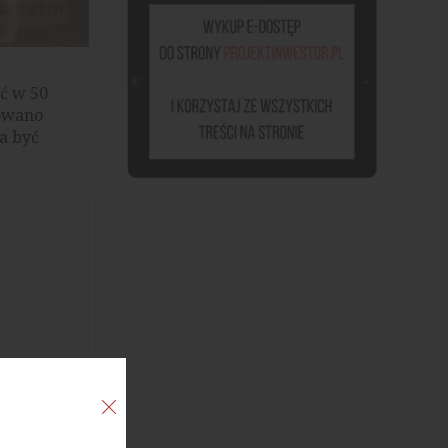
ć w 50
dowano
a być