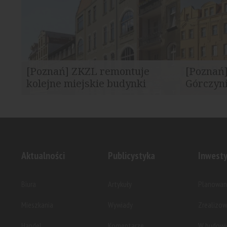
[Poznań] ZKZL remontuje
[Poznań
kolejne miejskie budynki
Górczyni
Zarząd Komunalnych Zasobów
Budynek st
Lokalowych (ZKZL) realizuje kolejne...
ma 120 lat, 
Aktualności
Publicystyka
Inwesty
Biura
Artykuły
Planowan
Mieszkania
Wywiady
Zrealizo
Handel
Komentarze
W budowi