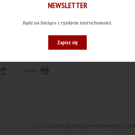
NEWSLETTER
Kup E-do
Bądź na bieżąco z rynkiem nieruchomości.
 bądź w określonej ilości, czytać materiały publikowane na na
Zapisz się
Drukuj
Chcesz mieć dostęp do bazy wartościowych artyku